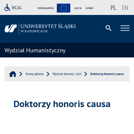
PL
EN
strefa projektów
poczta
kontakt
Wydział Humanistyczny
Strona główna
Wydział dawniej i dziś
Doktorzy honoris causa
Doktorzy honoris causa