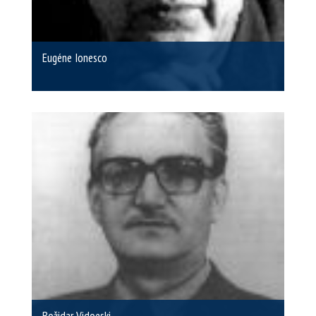
Eugéne Ionesco