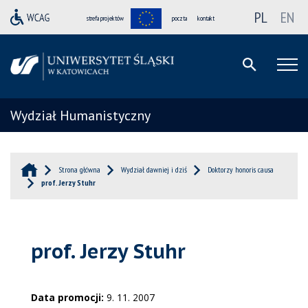
PL
EN
strefa projektów
poczta
kontakt
Wydział Humanistyczny
Strona główna
Wydział dawniej i dziś
Doktorzy honoris causa
prof. Jerzy Stuhr
prof. Jerzy Stuhr
Data promocji:
9. 11. 2007