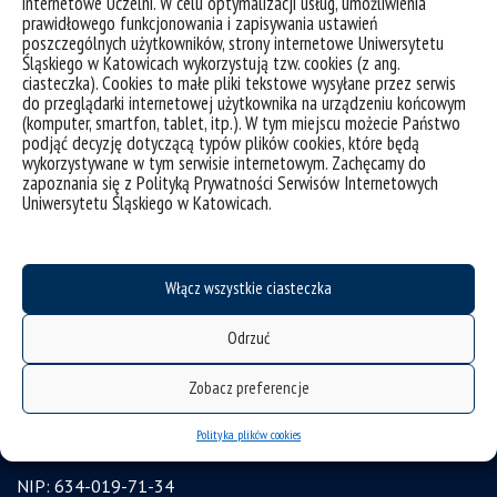
internetowe Uczelni. W celu optymalizacji usług, umożliwienia
prawidłowego funkcjonowania i zapisywania ustawień
poszczególnych użytkowników, strony internetowe Uniwersytetu
Śląskiego w Katowicach wykorzystują tzw. cookies (z ang.
ciasteczka). Cookies to małe pliki tekstowe wysyłane przez serwis
do przeglądarki internetowej użytkownika na urządzeniu końcowym
(komputer, smartfon, tablet, itp.). W tym miejscu możecie Państwo
deklaracja dostępności
podjąć decyzję dotyczącą typów plików cookies, które będą
mapa strony
wykorzystywane w tym serwisie internetowym. Zachęcamy do
zapoznania się z Polityką Prywatności Serwisów Internetowych
ochrona danych osobowych i klauzule RODO
Uniwersytetu Śląskiego w Katowicach.
Wydział Humanistyczny Uniwersytet Śląski w Katowicach
ul. Uniwersytecka 4, 40-007 Katowice
Włącz wszystkie ciasteczka
tel. +48 32 2009 263, +48 32 2009 267
Odrzuć
ul. Grota-Roweckiego 5, 41-200 Sosnowiec
tel. +48 32 364 08 28
Zobacz preferencje
ul. Bankowa 11, 40-007 Katowice
Polityka plików cookies
e-mail:
wh@us.edu.pl
NIP: 634-019-71-34