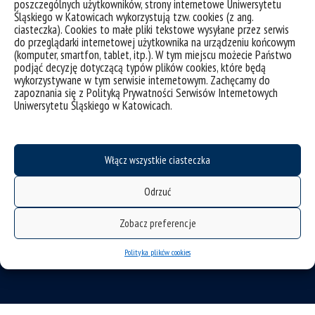
poszczególnych użytkowników, strony internetowe Uniwersytetu
Śląskiego w Katowicach wykorzystują tzw. cookies (z ang.
ciasteczka). Cookies to małe pliki tekstowe wysyłane przez serwis
do przeglądarki internetowej użytkownika na urządzeniu końcowym
deklaracja dostępności
(komputer, smartfon, tablet, itp.). W tym miejscu możecie Państwo
podjąć decyzję dotyczącą typów plików cookies, które będą
mapa strony
wykorzystywane w tym serwisie internetowym. Zachęcamy do
Historia
zapoznania się z Polityką Prywatności Serwisów Internetowych
Uniwersytetu Śląskiego w Katowicach.
Sukcesy
Ogłoszenia
SAP
Włącz wszystkie ciasteczka
Uniwersytet Śląski w Katowicach
Odrzuć
ul. Bankowa 11b, 40-007 Katowice
Zobacz preferencje
tel. +48 32 359 20 60
e-mail:
wpia@us.edu.pl
Polityka plików cookies
NIP: 634-019-71-34