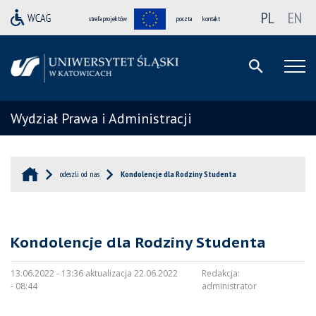
PL
EN
strefa projektów
poczta
kontakt
Wydział Prawa i Administracji
odeszli od nas
Kondolencje dla Rodziny Studenta
Kondolencje dla Rodziny Studenta
13.06.2022 - 13:36 aktualizacja 22.06.2022
Redakcja:
- 08:44
administrator