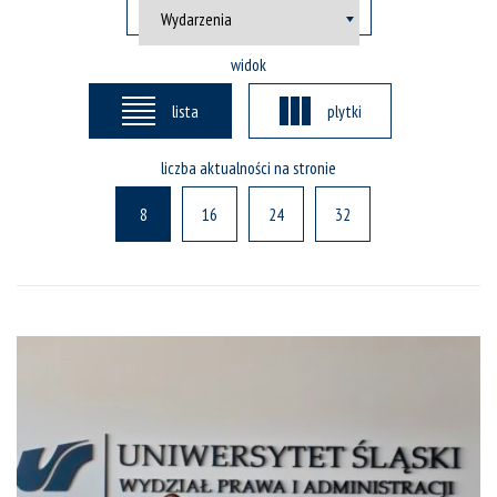
widok
lista
plytki
liczba aktualności na stronie
8
16
24
32