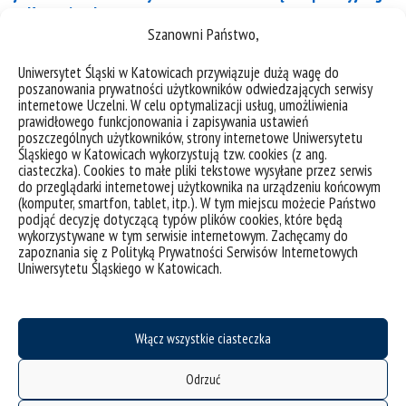
w Katowicach
Szanowni Państwo,
Sąd Apelacyjny w Katowicach serdecznie zaprasza
Uniwersytet Śląski w Katowicach przywiązuje dużą wagę do
do nadsyłania prac w ramach konkursu, którego
poszanowania prywatności użytkowników odwiedzających serwisy
tematyka skupia się na bieżących zagadnieniach z
internetowe Uczelni. W celu optymalizacji usług, umożliwienia
prawidłowego funkcjonowania i zapisywania ustawień
praw człowieka. Tematem przewodnim tegorocznej
poszczególnych użytkowników, strony internetowe Uniwersytetu
edycji jest „Porządek społeczny jako zagrożenie dla
Śląskiego w Katowicach wykorzystują tzw. cookies (z ang.
ciasteczka). Cookies to małe pliki tekstowe wysyłane przez serwis
wolności jednostki. Prawda czy fałsz?” Prace będą
do przeglądarki internetowej użytkownika na urządzeniu końcowym
oceniane pod względem oryginalności pomysłu,
(komputer, smartfon, tablet, itp.). W tym miejscu możecie Państwo
sposobu ujęcia tematu i umiejętności dokonywania
podjąć decyzję dotyczącą typów plików cookies, które będą
wykorzystywane w tym serwisie internetowym. Zachęcamy do
analizy na podstawie posiadanych wiadomości....
zapoznania się z Polityką Prywatności Serwisów Internetowych
Uniwersytetu Śląskiego w Katowicach.
kategorie:
wydarzenia
Włącz wszystkie ciasteczka
Odrzuć