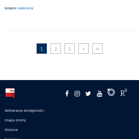
kategorie:
wydarzenia
1
2
3
>
>>
deklaracja dostępności
mapa strony
Historia