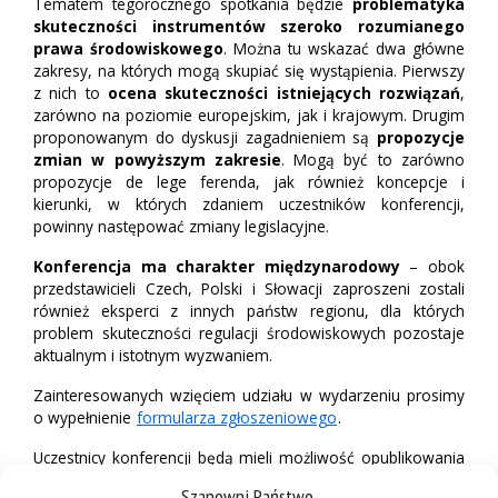
Tematem tegorocznego spotkania będzie
problematyka
skuteczności instrumentów szeroko rozumianego
prawa środowiskowego
. Można tu wskazać dwa główne
zakresy, na których mogą skupiać się wystąpienia. Pierwszy
z nich to
ocena skuteczności istniejących rozwiązań
,
zarówno na poziomie europejskim, jak i krajowym. Drugim
proponowanym do dyskusji zagadnieniem są
propozycje
zmian w powyższym zakresie
. Mogą być to zarówno
propozycje de lege ferenda, jak również koncepcje i
kierunki, w których zdaniem uczestników konferencji,
powinny następować zmiany legislacyjne.
Konferencja ma charakter międzynarodowy
– obok
przedstawicieli Czech, Polski i Słowacji zaproszeni zostali
również eksperci z innych państw regionu, dla których
problem skuteczności regulacji środowiskowych pozostaje
aktualnym i istotnym wyzwaniem.
Zainteresowanych wzięciem udziału w wydarzeniu prosimy
o wypełnienie
formularza zgłoszeniowego
.
Uczestnicy konferencji będą mieli możliwość opublikowania
przygotowanych referatów w Prawnych Problemach
Szanowni Państwo,