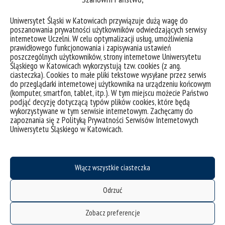
Górnictwa i Ochrony Środowiska. Teksty przeznaczone do
publikacji należy nadsyłać w nieprzekraczalnym terminie
do
Uniwersytet Śląski w Katowicach przywiązuje dużą wagę do
dnia
30 września 2026 roku
.
poszanowania prywatności użytkowników odwiedzających serwisy
internetowe Uczelni. W celu optymalizacji usług, umożliwienia
Więcej informacji na stronie:
prawidłowego funkcjonowania i zapisywania ustawień
https://us.edu.pl/wydzial/wpia/polsko-czesko-slowacka-
poszczególnych użytkowników, strony internetowe Uniwersytetu
konferencja-naukowa-prawa-ochrony-srodowiska/kwestie-
Śląskiego w Katowicach wykorzystują tzw. cookies (z ang.
organizacyjne-i-program/
ciasteczka). Cookies to małe pliki tekstowe wysyłane przez serwis
do przeglądarki internetowej użytkownika na urządzeniu końcowym
(komputer, smartfon, tablet, itp.). W tym miejscu możecie Państwo
podjąć decyzję dotyczącą typów plików cookies, które będą
wykorzystywane w tym serwisie internetowym. Zachęcamy do
zapoznania się z Polityką Prywatności Serwisów Internetowych
Uniwersytetu Śląskiego w Katowicach.
Włącz wszystkie ciasteczka
Odrzuć
Zobacz preferencje