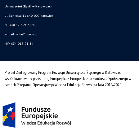
Uniwersytet Śląski w Katowicach
ul. Bankowa 11b, 40-007 Katowice
tel. +48 32 359 20 60
e-mail:
wpia@us.edu.pl
NIP: 634-019-71-34
Projekt Zintegrowany Program Rozwoju Uniwersytetu Śląskiego w Katowicach
współfinansowany przez Unię Europejską z Europejskiego Funduszu Społecznego w
ramach Programu Operacyjnego Wiedza Edukacja Rozwój na lata 2014˗2020.