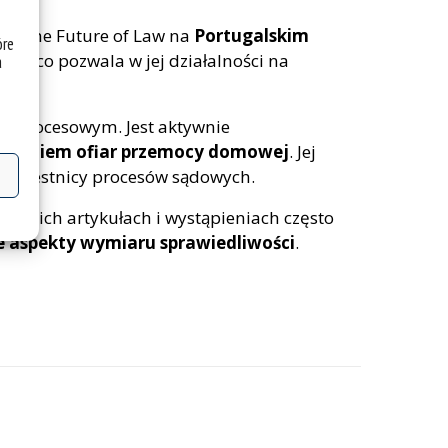
for the Future of Law na
Portugalskim
óre
ogii
, co pozwala w jej działalności na
a
 i procesowym. Jest aktywnie
dnieniem ofiar przemocy domowej
. Jej
 uczestnicy procesów sądowych.
W swoich artykułach i wystąpieniach często
ne aspekty wymiaru sprawiedliwości
.