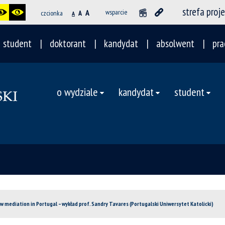
strefa proj
A
wsparcie
czcionka
A
A
student
doktorant
kandydat
absolwent
pra
o wydziale
kandydat
student
w mediation in Portugal – wykład prof. Sandry Tavares (Portugalski Uniwersytet Katolicki)