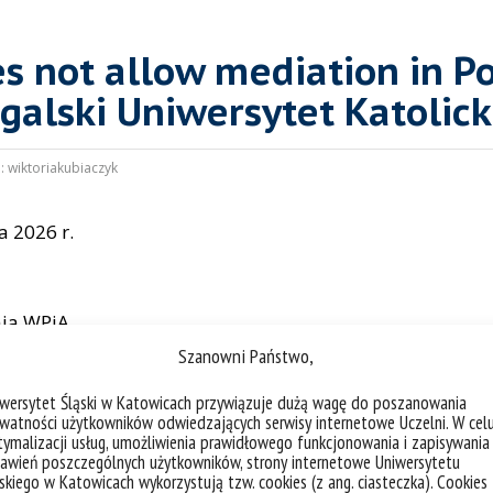
s not allow mediation in Po
galski Uniwersytet Katolick
:
wiktoriakubiaczyk
a 2026 r.
ia WPiA
Szanowni Państwo,
iwersytet Śląski w Katowicach przywiązuje dużą wagę do poszanowania
watności użytkowników odwiedzających serwisy internetowe Uczelni. W cel
 z udziałem
prof. Sandry Tavares
nt. „Domestic violence
ymalizacji usług, umożliwienia prawidłowego funkcjonowania i zapisywania
0 w sali 1.4
[Uwaga: uprzejmie informujemy, że z prz
awień poszczególnych użytkowników, strony internetowe Uniwersytetu
skiego w Katowicach wykorzystują tzw. cookies (z ang. ciasteczka). Cookies
o
odwołane
. Przepraszamy za niedogodności]