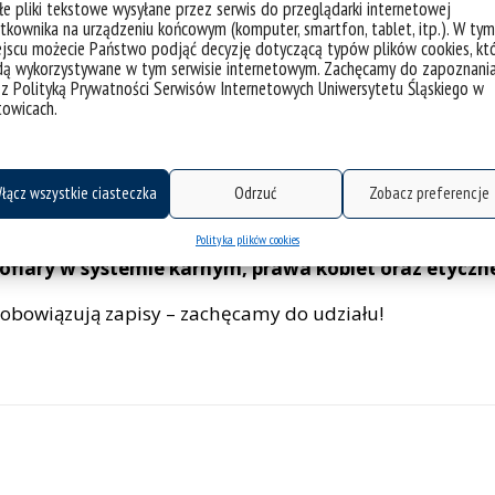
e pliki tekstowe wysyłane przez serwis do przeglądarki internetowej
tkownika na urządzeniu końcowym (komputer, smartfon, tablet, itp.). W tym
wczynią i badaczką związaną z Católica Research Centre 
jscu możecie Państwo podjąć decyzję dotyczącą typów plików cookies, kt
kowy wyróżnia się
cennym połączeniem prawa i psychol
dą wykorzystywane w tym serwisie internetowym. Zachęcamy do zapoznani
 z Polityką Prywatności Serwisów Internetowych Uniwersytetu Śląskiego w
dliwości.
towicach.
res koncentruje się przede wszystkim na prawie karnym
ące ochrony grup wrażliwych,
ze szczególnym uwzglę
ieniem psychologicznych mechanizmów, jakim podlegają
łącz wszystkie ciasteczka
Odrzuć
Zobacz preferencje
ą istotny punkt odniesienia dla prawników w Portugalii. 
Polityka plików cookies
 ofiary w systemie karnym, prawa kobiet oraz etycz
e obowiązują zapisy – zachęcamy do udziału!