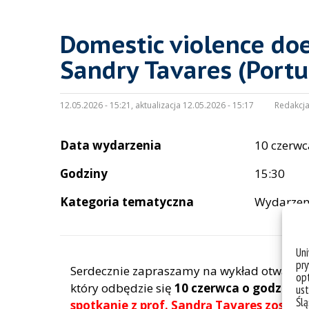
Domestic violence doe
Sandry Tavares (Portu
12.05.2026 - 15:21, aktualizacja 12.05.2026 - 15:17
Redakcja
Data wydarzenia
10 czerwc
Godziny
15:30
Kategoria tematyczna
Wydarzen
Un
pry
Serdecznie zapraszamy na wykład otwarty
opt
który odbędzie się
10 czerwca o godz. 15.3
ust
Ślą
spotkanie z prof. Sandrą Tavares został