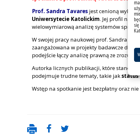
mał
uży
Prof. Sandra Tavares
jest cenioną wykłado
mie
Uniwersytecie Katolickim
. Jej profil nau
bę
się
wielowymiarową analizę systemów sprawie
Ka
W swojej pracy naukowej prof. Sandra Tava
zaangażowana w projekty badawcze dotycz
podejście łączy analizę prawną ze zrozum
W
Autorka licznych publikacji, które stanowi
podejmuje trudne tematy, takie jak
status
Wstęp na spotkanie jest bezpłatny oraz ni