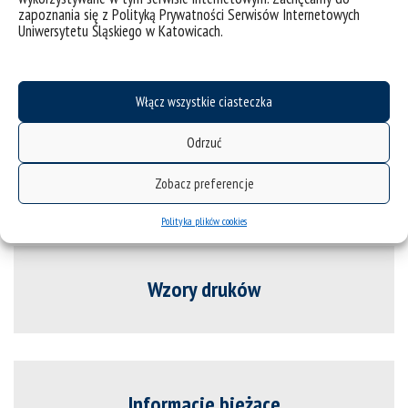
zapoznania się z Polityką Prywatności Serwisów Internetowych
Uniwersytetu Śląskiego w Katowicach.
Tematy prac doktorskich
Włącz wszystkie ciasteczka
Odrzuć
Kryteria stypendialne
Zobacz preferencje
Polityka plików cookies
Wzory druków
Informacje bieżące