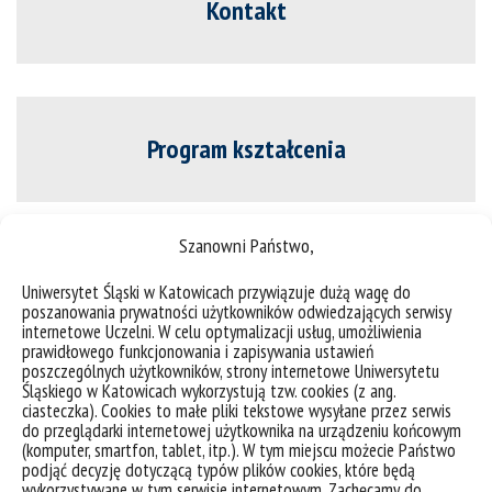
Kontakt
Program kształcenia
Szanowni Państwo,
Opis modułów
Uniwersytet Śląski w Katowicach przywiązuje dużą wagę do
poszanowania prywatności użytkowników odwiedzających serwisy
internetowe Uczelni. W celu optymalizacji usług, umożliwienia
prawidłowego funkcjonowania i zapisywania ustawień
poszczególnych użytkowników, strony internetowe Uniwersytetu
Śląskiego w Katowicach wykorzystują tzw. cookies (z ang.
ciasteczka). Cookies to małe pliki tekstowe wysyłane przez serwis
Harmonogram zajęć
do przeglądarki internetowej użytkownika na urządzeniu końcowym
(komputer, smartfon, tablet, itp.). W tym miejscu możecie Państwo
podjąć decyzję dotyczącą typów plików cookies, które będą
wykorzystywane w tym serwisie internetowym. Zachęcamy do