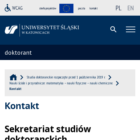
PL
EN
strefa projektów
poczta
kontakt
doktorant
Studia doktoranckie rozpoczęte przed 1 października 2019 r.
Nauki ścisłe i przyrodnicze: matematyka – nauki fizyczne – nauki chemiczne.
Kontakt
Kontakt
Sekretariat studiów
doktoranckich