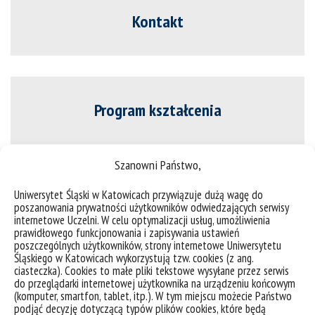
Kontakt
Program kształcenia
Szanowni Państwo,
Uniwersytet Śląski w Katowicach przywiązuje dużą wagę do
Opis modułów
poszanowania prywatności użytkowników odwiedzających serwisy
internetowe Uczelni. W celu optymalizacji usług, umożliwienia
prawidłowego funkcjonowania i zapisywania ustawień
poszczególnych użytkowników, strony internetowe Uniwersytetu
Śląskiego w Katowicach wykorzystują tzw. cookies (z ang.
ciasteczka). Cookies to małe pliki tekstowe wysyłane przez serwis
do przeglądarki internetowej użytkownika na urządzeniu końcowym
Harmonogram zajęć
(komputer, smartfon, tablet, itp.). W tym miejscu możecie Państwo
podjąć decyzję dotyczącą typów plików cookies, które będą