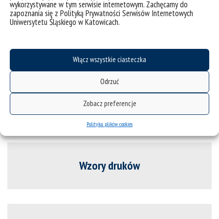
wykorzystywane w tym serwisie internetowym. Zachęcamy do
zapoznania się z Polityką Prywatności Serwisów Internetowych
Uniwersytetu Śląskiego w Katowicach.
Tematy prac doktorskich
Włącz wszystkie ciasteczka
Odrzuć
Kryteria stypendialne
Zobacz preferencje
Polityka plików cookies
Wzory druków