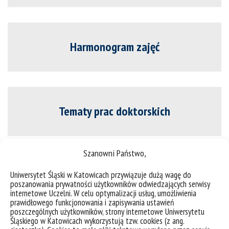
Harmonogram zajęć
Tematy prac doktorskich
Szanowni Państwo,
Kryteria stypendialne
Uniwersytet Śląski w Katowicach przywiązuje dużą wagę do
poszanowania prywatności użytkowników odwiedzających serwisy
internetowe Uczelni. W celu optymalizacji usług, umożliwienia
prawidłowego funkcjonowania i zapisywania ustawień
poszczególnych użytkowników, strony internetowe Uniwersytetu
Śląskiego w Katowicach wykorzystują tzw. cookies (z ang.