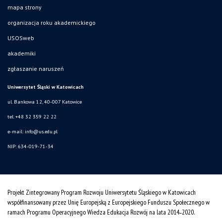
mapa strony
organizacja roku akademickiego
USOSweb
akademiki
zgłaszanie naruszeń
Uniwersytet Śląski w Katowicach
ul. Bankowa 12, 40-007 Katowice
tel. +48 32 359 22 22
e-mail:
info@us.edu.pl
NIP: 634-019-71-34
Projekt Zintegrowany Program Rozwoju Uniwersytetu Śląskiego w Katowicach
współfinansowany przez Unię Europejską z Europejskiego Funduszu Społecznego w
ramach Programu Operacyjnego Wiedza Edukacja Rozwój na lata 2014˗2020.