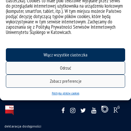
ciasteczka). Cookies to małe pliki tekstowe wysyłane przez serwis
Wzory druków
do przeglądarki internetowej użytkownika na urządzeniu końcowym
(komputer, smartfon, tablet, itp.). W tym miejscu możecie Państwo
podjąć decyzję dotyczącą typów plików cookies, które będą
wykorzystywane w tym serwisie internetowym. Zachęcamy do
zapoznania się z Polityką Prywatności Serwisów Internetowych
Uniwersytetu Śląskiego w Katowicach.
Informacje bieżące
Włącz wszystkie ciasteczka
Odrzuć
Zobacz preferencje
Polityka plików cookies
deklaracja dostępności