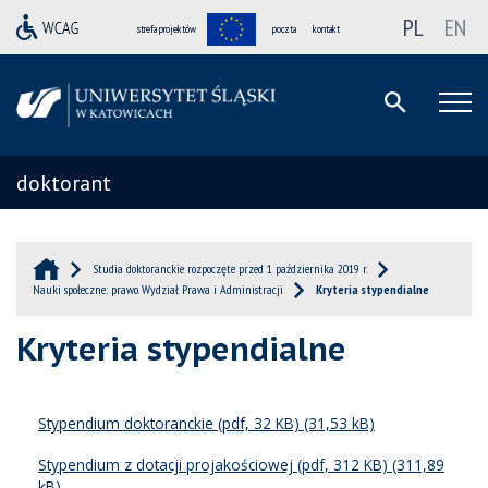
PL
EN
strefa projektów
poczta
kontakt
doktorant
Studia doktoranckie rozpoczęte przed 1 października 2019 r.
Nauki społeczne: prawo. Wydział Prawa i Administracji
Kryteria stypendialne
Kryteria stypendialne
Stypendium doktoranckie (pdf, 32 KB)
Stypendium z dotacji projakościowej (pdf, 312 KB)