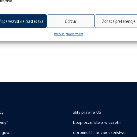
functions.
łącz wszystkie ciasteczka
Odrzuć
Zobacz preferencje
Polityka plików cookies
cy
akty prawne UŚ
jemy?
bezpieczeństwo w uczelni
legowa
obronność i bezpieczeństwo