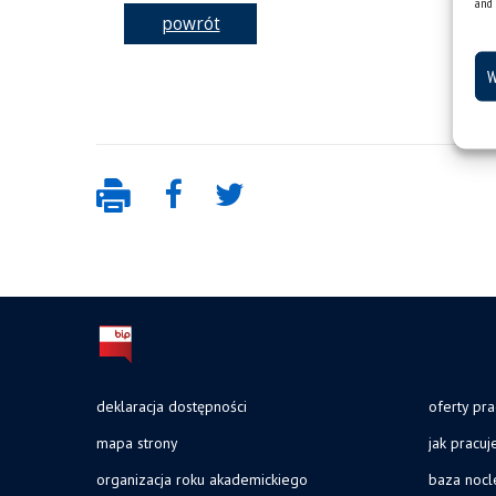
and 
powrót
W
deklaracja dostępności
oferty pra
mapa strony
jak pracu
organizacja roku akademickiego
baza noc