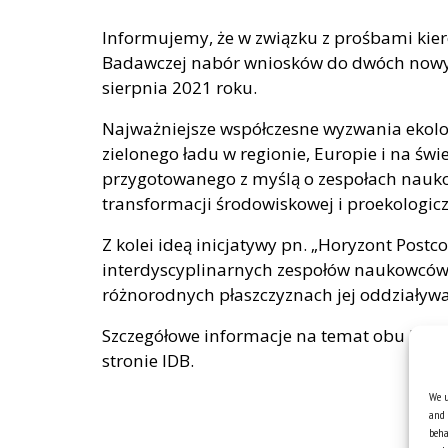
Informujemy, że w związku z prośbami kie
Badawczej nabór wniosków do dwóch nowyc
sierpnia 2021 roku.
Najważniejsze współczesne wyzwania ekologi
zielonego ładu w regionie, Europie i na świ
przygotowanego z myślą o zespołach nauko
transformacji środowiskowej i proekologicz
Z kolei ideą inicjatywy pn. „Horyzont Post
interdyscyplinarnych zespołów naukowców,
różnorodnych płaszczyznach jej oddziaływa
Szczegółowe informacje na temat obu kon
stronie IDB.
We u
and 
beha