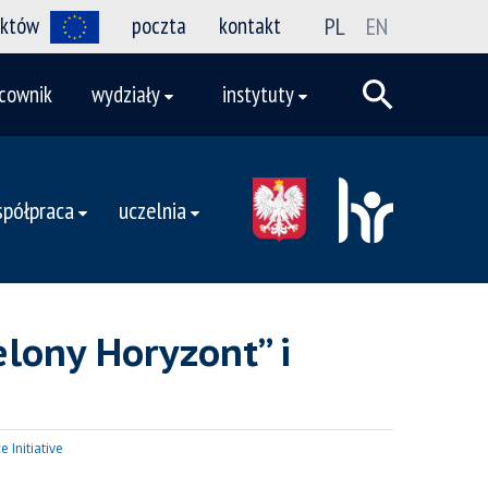
ektów
poczta
kontakt
PL
EN
cownik
wydziały
instytuty
półpraca
uczelnia
lony Horyzont” i
 Initiative