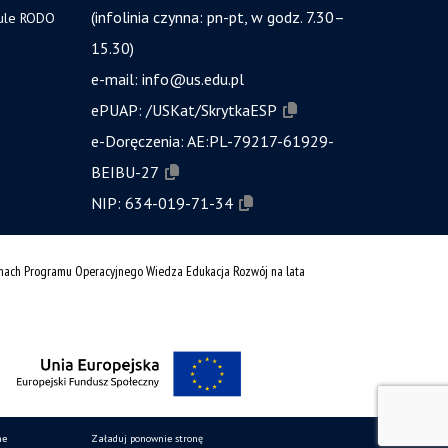
(infolinia czynna: pn-pt, w godz. 7.30–
zule RODO
15.30)
e-mail:
info@us.edu.pl
ePUAP:
/USKat/SkrytkaESP
e-Doręczenia:
AE:PL-79217-61929-
BEIBU-27
NIP:
634-019-71-34
amach Programu Operacyjnego Wiedza Edukacja Rozwój na lata
ne
Załaduj ponownie stronę