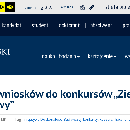
strefa proj
A
wsparcie
czcionka
A
A
kandydat
student
doktorant
absolwent
pra
nauka i badania
kształcenie
ws
wniosków do konkursów „Zie
wy”
:
MK
Tagi:
Inicjatywa Doskonałości Badawczej
,
konkursy
,
Research Excellence