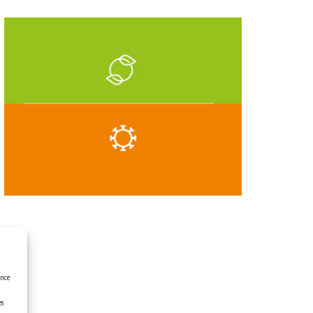
ence
es