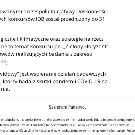
rowanymi do zespołu Inicjatywy Doskonałości
h konkursów IDB został przedłużony do 31
czne i klimatyczne oraz strategie na rzecz
ecie to temat konkursu pn. „Zielony Horyzont”,
wców realizujących badania z zakresu
nej.
covidowy” jest wspieranie działań badawczych
 którzy badają skutki pandemii COVID-19 na
nia.
kursów dostępne są w zakładce
Badania
na
Szanowni Państwo,
se technologies like cookies to store and/or access device information. We do this to improve browsing experi
to show personalized ads. Consenting to these technologies will allow us to process data such as browsing
vior or unique IDs on this site. Not consenting or withdrawing consent, may adversely affect certain featur