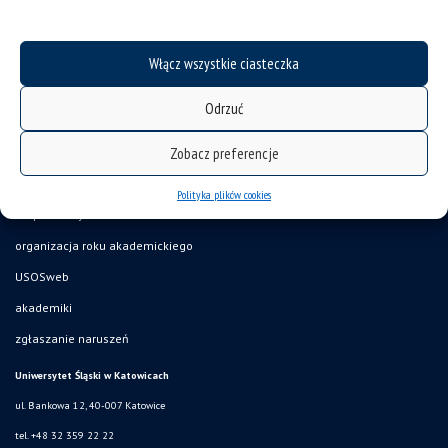
Włącz wszystkie ciasteczka
Odrzuć
Zobacz preferencje
deklaracja dostępności
Polityka plików cookies
mapa strony
organizacja roku akademickiego
USOSweb
akademiki
zgłaszanie naruszeń
Uniwersytet Śląski w Katowicach
ul. Bankowa 12, 40-007 Katowice
tel. +48 32 359 22 22