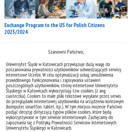
Exchange Program to the US for Polish Citizens
2023/2024
Szanowni Państwo, do 15 listopada trwa nabór do
Szanowni Państwo,
programu „Exchange to the US” Fundacji
Kościuszkowskiej. W programie uczestnicy mogą
Uniwersytet Śląski w Katowicach przywiązuje dużą wagę do
zdobywać wiedzę i doświadczenie w ramach
poszanowania prywatności użytkowników odwiedzających serwisy
internetowe Uczelni. W celu optymalizacji usług, umożliwienia
wybranej przez siebie dyscypliny, które
prawidłowego funkcjonowania i zapisywania ustawień
wykorzystają w pracy i podczas studiów po powrocie
poszczególnych użytkowników, strony internetowe Uniwersytetu
do Polski. Każdego roku przyznajemy stypendia i
Śląskiego w Katowicach wykorzystują tzw. cookies (z ang.
ciasteczka). Cookies to małe pliki tekstowe wysyłane przez serwis
granty o łącznej wartości przekraczającej 400 000
do przeglądarki internetowej użytkownika na urządzeniu końcowym
USD. Otrzymuje je...
(komputer, smartfon, tablet, itp.). W tym miejscu możecie Państwo
podjąć decyzję dotyczącą typów plików cookies, które będą
wykorzystywane w tym serwisie internetowym. Zachęcamy do
kategorie:
bez kategorii
informacje
wiadomości
zapoznania się z Polityką Prywatności Serwisów Internetowych
tagi :
exchange
fundacja
program
stypendium
Uniwersytetu Śląskiego w Katowicach.