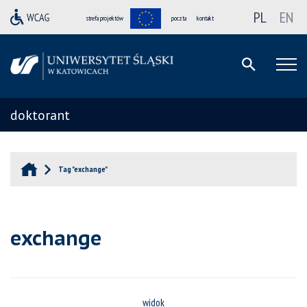
PL
EN
strefa projektów
poczta
kontakt
doktorant
Tag "exchange"
exchange
widok