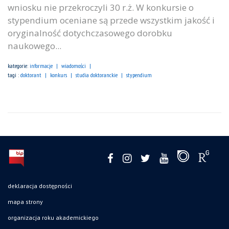
wniosku nie przekroczyli 30 r.ż. W konkursie o
stypendium oceniane są przede wszystkim jakość i
oryginalność dotychczasowego dorobku
naukowego...
kategorie:
informacje
wiadomości
tagi :
doktorant
konkurs
studia doktoranckie
stypendium
deklaracja dostępności
mapa strony
organizacja roku akademickiego