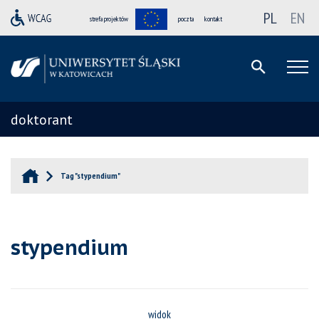
PL
EN
strefa projektów
poczta
kontakt
doktorant
Tag "stypendium"
stypendium
widok