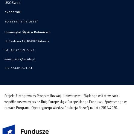
USOSweb
akademiki
zgłaszanie naruszeń
Uniwersytet Śląski w Katowicach
ul. Bankowa 12, 40-007 Katowice
tel. +48 32 359 22 22
e-mail:
info@us.edu.pl
NIP: 634-019-71-34
Projekt Zintegrowany Program Rozwoju Uniwersytetu Śląskiego w Katowicach
współfinansowany przez Unię Europejską z Europejskiego Funduszu Społecznego w
ramach Programu Operacyjnego Wiedza Edukacja Rozwój na lata 2014˗2020.