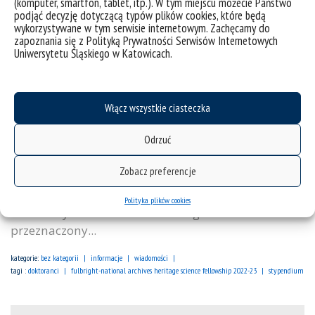
(komputer, smartfon, tablet, itp.). W tym miejscu możecie Państwo
Fulbright-National Archives Heritage Science Fellowship
podjąć decyzję dotyczącą typów plików cookies, które będą
2022-23
wykorzystywane w tym serwisie internetowym. Zachęcamy do
zapoznania się z Polityką Prywatności Serwisów Internetowych
Uniwersytetu Śląskiego w Katowicach.
Fulbright-National Archives Heritage Science
Fellowship 2022-23 Ruszył nabór wniosków do
programu stypendialnego Fulbright-National
Archives Heritage Science Fellowship 2022-23.
Włącz wszystkie ciasteczka
Program finansuje wizytę badawczą, trwającą od 5
Odrzuć
do 12 miesięcy, w Heritage Science Research and
Testing Lab w College Park, Maryland –
Zobacz preferencje
nowoczesnym laboratorium specjalizującym się w
badaniach nad dziedzictwem, działającym przy
Polityka plików cookies
Narodowym Archiwum USA. Program
przeznaczony...
kategorie:
bez kategorii
informacje
wiadomości
tagi :
doktoranci
fulbright-national archives heritage science fellowship 2022-23
stypendium