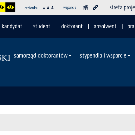
strefa proj
A
wsparcie
czcionka
A
A
kandydat
student
doktorant
absolwent
pra
samorząd doktorantów
stypendia i wsparcie