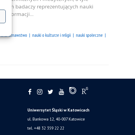
olskich badaczy reprezentujących nauki
 informacji...
eraturoznawstwo
nauki o kulturze i religii
nauki społeczne
Uniwersytet Śląski w Katowicach
ul. Bankowa 12, 40-007 Katowice
tel. +48 32 359 22 22