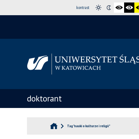
kontrast
doktorant
Tag "nauki o kulturze i religii"