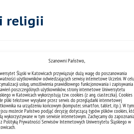
 religii
liczba akt
Szanowni Państwo,
iwersytet Śląski w Katowicach przywiązuje dużą wagę do poszanowania
watności użytkowników odwiedzających serwisy internetowe Uczelni. W cel
ymalizacji usług, umożliwienia prawidłowego funkcjonowania i zapisywania
awień poszczególnych użytkowników, strony internetowe Uniwersytetu
Rola języka angielskiego w rozpo
skiego w Katowicach wykorzystują tzw. cookies (z ang. ciasteczka). Cookies
e pliki tekstowe wysyłane przez serwis do przeglądarki internetowej
tkownika na urządzeniu końcowym (komputer, smartfon, tablet, itp.). W tym
Szanowni Państwo, jesteśmy pracownika
jscu możecie Państwo podjąć decyzję dotyczącą typów plików cookies, kt
dą wykorzystywane w tym serwisie internetowym. Zachęcamy do zapoznani
Śląskiego w Katowicach. Badamy dyskurs 
 z Polityką Prywatności Serwisów Internetowych Uniwersytetu Śląskiego w
angielskiego w rozpowszechnianiu wynikó
towicach.
stosunkowo przejrzysta w naukach ścisłyc