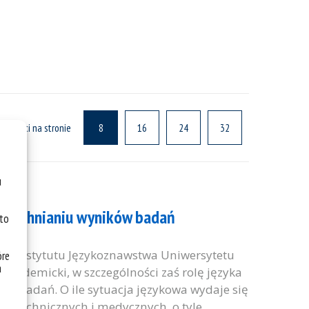
ualności na stronie
8
16
24
32
u
wszechnianiu wyników badań
 to
mi Instytutu Językoznawstwa Uniwersytetu
óre
a
akademicki, w szczególności zaś rolę języka
w badań. O ile sytuacja językowa wydaje się
h, technicznych i medycznych, o tyle