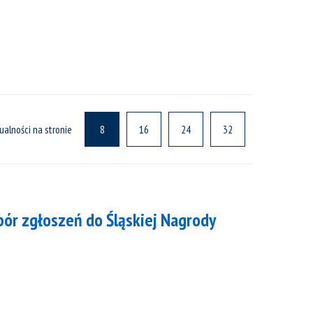
ualności na stronie
8
16
24
32
bór zgłoszeń do Śląskiej Nagrody