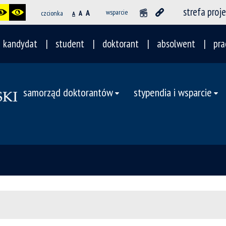
strefa proj
A
wsparcie
czcionka
A
A
kandydat
student
doktorant
absolwent
pra
samorząd doktorantów
stypendia i wsparcie