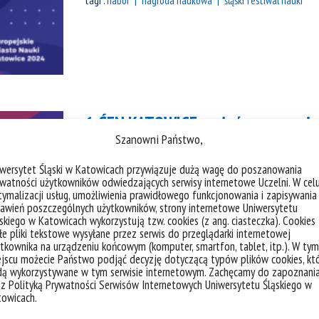
tagi :
nabór
nagroda naukowa
śląski festiwal nauki
6. ŚFN KATOWICE: zgłoś propozycj
Szanowni Państwo,
iwersytet Śląski w Katowicach przywiązuje dużą wagę do poszanowania
kategorie:
bez kategorii
informacje
wiadomości
watności użytkowników odwiedzających serwisy internetowe Uczelni. W cel
tagi :
program wydarzeń
śląski festiwal nauki
zgłoś ak
ymalizacji usług, umożliwienia prawidłowego funkcjonowania i zapisywania
awień poszczególnych użytkowników, strony internetowe Uniwersytetu
skiego w Katowicach wykorzystują tzw. cookies (z ang. ciasteczka). Cookies
e pliki tekstowe wysyłane przez serwis do przeglądarki internetowej
tkownika na urządzeniu końcowym (komputer, smartfon, tablet, itp.). W tym
jscu możecie Państwo podjąć decyzję dotyczącą typów plików cookies, kt
dą wykorzystywane w tym serwisie internetowym. Zachęcamy do zapoznani
 z Polityką Prywatności Serwisów Internetowych Uniwersytetu Śląskiego w
towicach.