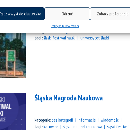
Śląski Festiwal Nauki Katowice
łącz wszystkie ciasteczka
Odrzuć
Zobacz preferencje
Polityka plików cookies
kategorie:
bez kategorii
informacje
wiadomości
tagi :
śląski festiwal nauki
uniwersytet śląski
Śląska Nagroda Naukowa
kategorie:
bez kategorii
informacje
wiadomości
tagi :
katowice
śląska nagroda naukowa
śląski festiwal