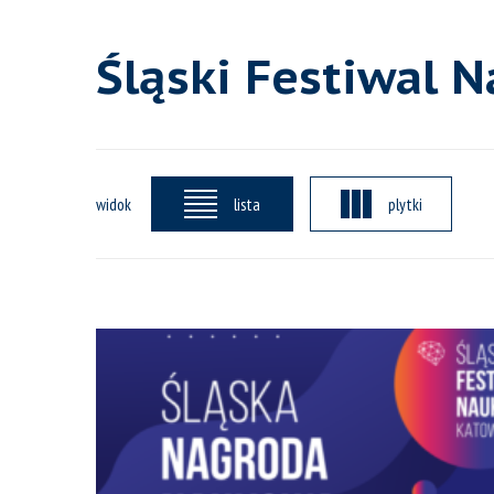
Śląski Festiwal N
widok
lista
plytki