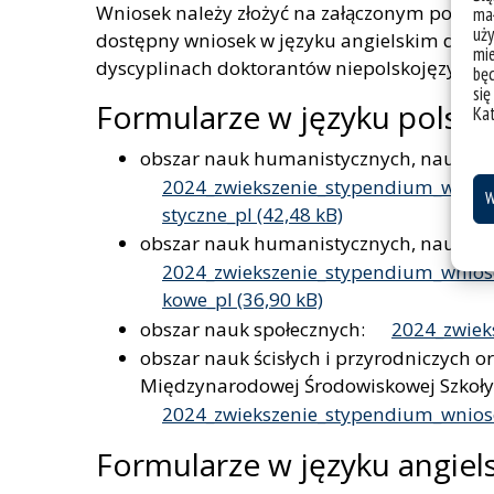
Wniosek należy złożyć na załączonym poniżej 
mał
uży
dostępny wniosek w języku angielskim dla do
mie
dyscyplinach doktorantów niepolskojęzyczn
bę
się
Formularze w języku polsk
Ka
obszar nauk humanistycznych, nauk teol
2024_zwiekszenie_stypendium_wniose
W
styczne_pl
obszar nauk humanistycznych, nauk teol
2024_zwiekszenie_stypendium_wniose
kowe_pl
obszar nauk społecznych:
2024_zwiek
obszar nauk ścisłych i przyrodniczych o
Międzynarodowej Środowiskowej Szkoły 
2024_zwiekszenie_stypendium_wniose
Formularze w języku angiel