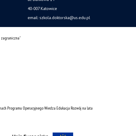
40-007 Katowice
email:
szkola.doktorska@us.edu.pl
 zagraniczna”
amach Programu Operacyjnego Wiedza Edukacja Rozwój na lata