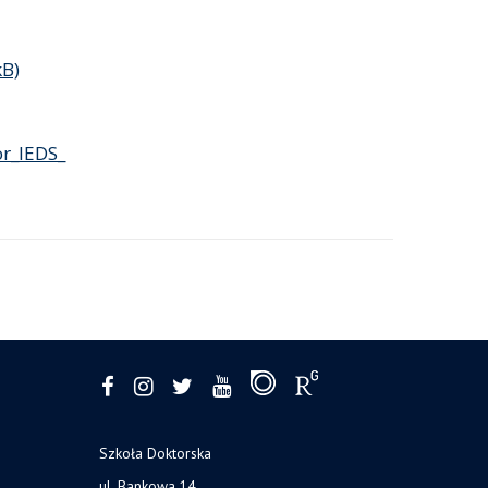
or_IEDS_
Szkoła Doktorska
ul. Bankowa 14