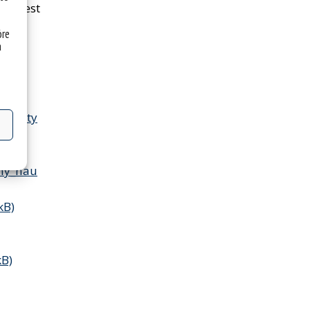
Nie jest
óre
a
ny_arty
iny_nau