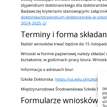
stypendium doktoranckiego dla doktorantów 
Badawczej kryteriami stanowiącymi załączni
doktorska/stypendium-doktoranckie-w-szkol
2024-2025-2/
Terminy i forma składa
Nabór wniosków trwać będzie do 15 listopada
Wnioski w formie papierowej należy składać w
kształcenie, w godzinach pracy biura. Wniosk
Informacja o adresach biur:
Szkoła Doktorska:
https://us.edu.pl/szkola-do
Un
Międzynarodowa Środowiskowa Szkoła Dokt
pry
opt
Formularze wniosków
ust
Ślą