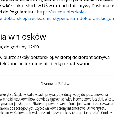
szkół doktorskich w UŚ w ramach Inicjatywy Doskonałoś
ki do Regulaminu:
https://us.edu.pl/szkola-
e-doktorskiej/zwiekszenie-stypendium-doktoranckiego-
nia wniosków
, do godziny 12:00.
 biurze szkoły doktorskiej, w której doktorant odbywa
i złożone po terminie nie będą rozpatrywane.
Szanowni Państwo,
ktorska/biuro-szkoly-doktorskiej/
iwersytet Śląski w Katowicach przywiązuje dużą wagę do poszanowania
orska:
https://www.mssd.us.edu.pl/kontakt/
watności użytkowników odwiedzających serwisy internetowe Uczelni. W cel
ymalizacji usług, umożliwienia prawidłowego funkcjonowania i zapisywania
awień poszczególnych użytkowników, strony internetowe Uniwersytetu
skiego w Katowicach wykorzystują tzw. cookies (z ang. ciasteczka). Cookies