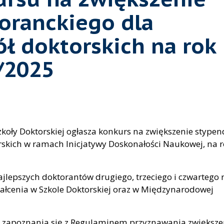
oranckiego dla
ł doktorskich na rok
/2025
zkoły Doktorskiej ogłasza konkurs na zwiększenie stype
rskich w ramach Inicjatywy Doskonałości Naukowej, na 
ajlepszych doktorantów drugiego, trzeciego i czwartego 
tałcenia w Szkole Doktorskiej oraz w Międzynarodowej
o zapoznania się z Regulaminem przyznawania zwiększe