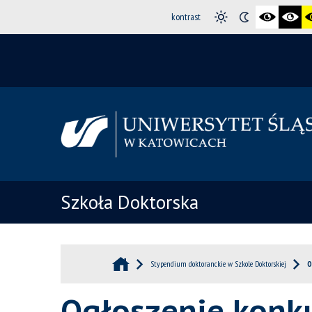
kontrast
Szkoła Doktorska
Stypendium doktoranckie w Szkole Doktorskiej
O
Ogłoszenie konk