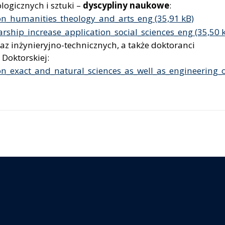
ogicznych i sztuki –
dyscypliny naukowe
:
ion_humanities_theology_and_arts_eng
rship_increase_application_social_sciences_eng
raz inżynieryjno-technicznych, a także doktoranci
Doktorskiej:
on_exact_and_natural_sciences_as_well_as_engineering_