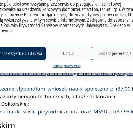
formularzu, w języku polskim lub w języku angielskim. 
e pliki tekstowe wysyłane przez serwis do przeglądarki internetowej
tkownika na urządzeniu końcowym (komputer, smartfon, tablet, itp.). W tym
ktorantów dyscyplin artystycznych (nie ma w tych
jscu możecie Państwo podjąć decyzję dotyczącą typów plików cookies, kt
ych)
dą wykorzystywane w tym serwisie internetowym. Zachęcamy do zapoznani
 z Polityką Prywatności Serwisów Internetowych Uniwersytetu Śląskiego w
im
towicach.
ogicznych i sztuki –
dyscypliny artystyczne
:
k_nauki_humanistyczne_teologiczne_i_sztuka_dyscypli
łącz wszystkie ciasteczka
Odrzuć
Zobacz preferencje
ogicznych i sztuki –
dyscypliny naukowe
:
Polityka plików cookies
k_nauki_humanistyczne_teologiczne_i_sztuka_dyscypl
szenie_stypendium_wniosek_nauki_spoleczne_pl
raz inżynieryjno-technicznych, a także doktoranci
Doktorskiej:
k_nauki_scisle_przyrodnicze_inz._oraz_MŚSD_pl
skim