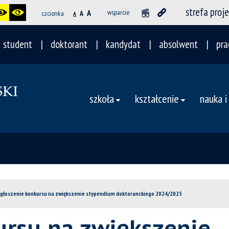
strefa proj
A
wsparcie
czcionka
A
A
student
doktorant
kandydat
absolwent
pra
szkoła
kształcenie
nauka i
głoszenie konkursu na zwiększenie stypendium doktoranckiego 2024/2025
ursu na zwiększenie