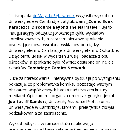
11 listopada
dr Matylda Sęk-Iwanek
wygłosiła wykład na
Uniwersytecie w Cambridge zatytułowany
„Comic Book
Paratexts: Discourse Beyond the Narrative”
. Był to
inauguracyjny odczyt tegorocznego cyklu wykładów
komiksoznawczych, a zarazem pierwsze spotkanie
otwierające nową wymianę wykładów pomiędzy
Uniwersytetem w Cambridge a Uniwersytetem w Oxfordzie.
Dzięki temu udział w wydarzeniu wzięli badacze z obu
ośrodków, a spotkanie było również dostępne online dla
członków
Cambridge Comics Network
.
Duże zainteresowanie i intensywna dyskusja po wystąpieniu
pokazują, że problematyka komiksu pozostaje ważnym
obszarem współczesnych badań nad tekstami kultury i
mediami. Opiekunem i organizatorem całego cyklu jest
dr
Joe Sutliff Sanders
, University Associate Professor na
Uniwersytecie w Cambridge, któremu prelegentka złożyła
podziękowania za zaproszenie.
Wykład odbył się w ramach stażu naukowego
realizowanego na Uniwersytecie w Cambridge w projekcie