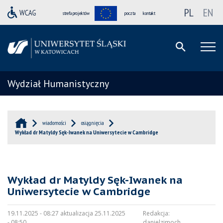
PL
EN
strefa projektów
poczta
kontakt
Wydział Humanistyczny
wiadomości
osiągnięcia
Wykład dr Matyldy Sęk-Iwanek na Uniwersytecie w Cambridge
Wykład dr Matyldy Sęk-Iwanek na
Uniwersytecie w Cambridge
19.11.2025 - 08:27 aktualizacja 25.11.2025
Redakcja:
- 08:50
danielzimoch