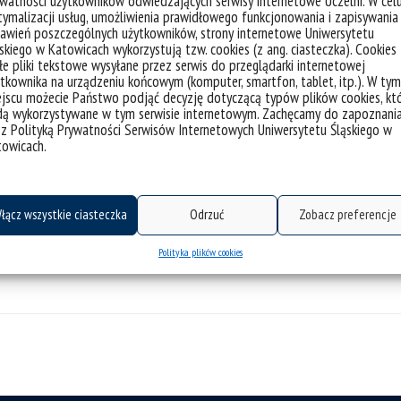
watności użytkowników odwiedzających serwisy internetowe Uczelni. W cel
ci kształcenia na Wydziale Humanistycznym Uniwersytetu Śl
ymalizacji usług, umożliwienia prawidłowego funkcjonowania i zapisywania
awień poszczególnych użytkowników, strony internetowe Uniwersytetu
umentu)
skiego w Katowicach wykorzystują tzw. cookies (z ang. ciasteczka). Cookies
e pliki tekstowe wysyłane przez serwis do przeglądarki internetowej
tkownika na urządzeniu końcowym (komputer, smartfon, tablet, itp.). W tym
jscu możecie Państwo podjąć decyzję dotyczącą typów plików cookies, kt
i kształcenia na Wydziale Filologicznym Uniwersytetu Śląsk
dą wykorzystywane w tym serwisie internetowym. Zachęcamy do zapoznani
 z Polityką Prywatności Serwisów Internetowych Uniwersytetu Śląskiego w
mentu)
towicach.
i kształcenia na Wydziale Filologicznym Uniwersytetu Śląsk
łącz wszystkie ciasteczka
Odrzuć
Zobacz preferencje
mentu)
Polityka plików cookies