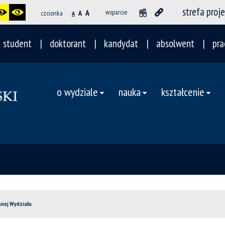
strefa proj
A
wsparcie
czcionka
A
A
student
doktorant
kandydat
absolwent
pra
o wydziale
nauka
kształcenie
snej Wydziału