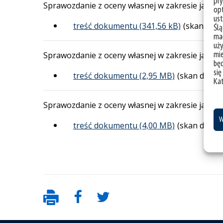
pry
Sprawozdanie z oceny własnej w zakresie jakoś
opt
ust
treść dokumentu
(skan dok
Ślą
mał
uży
mie
Sprawozdanie z oceny własnej w zakresie jakośc
bę
się
treść dokumentu
(skan doku
Ka
Sprawozdanie z oceny własnej w zakresie jakośc
W
treść dokumentu
(skan doku