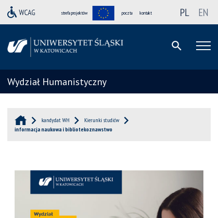
PL
EN
strefa projektów
poczta
kontakt
Wydział Humanistyczny
kandydat WH
Kierunki studiów
informacja naukowa i bibliotekoznawstwo