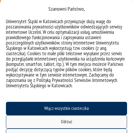
Szanowni Państwo,
Kliknij
– bibliotekarz (w bibliotekach naukowych, fachowych,
Uniwersytet Śląski w Katowicach przywiązuje dużą wagę do
"zgadzam
poszanowania prywatności użytkowników odwiedzających serwisy
publicznych, szkolnych, specjalnych),
Kliknij
internetowe Uczelni. W celu optymalizacji usług, umożliwienia
się",
"zgadzam
prawidłowego funkcjonowania i zapisywania ustawień
żeby
– specjalista informacji naukowej,
poszczególnych użytkowników, strony internetowe Uniwersytetu
się",
włączyć
Śląskiego w Katowicach wykorzystują tzw. cookies (z ang.
żeby
– specjalista zarządzania informacją,
Facebook
ciasteczka). Cookies to małe pliki tekstowe wysyłane przez serwis
włączyć
do przeglądarki internetowej użytkownika na urządzeniu końcowym
P
– pracownik wydawnictwa.
(komputer, smartfon, tablet, itp.). W tym miejscu możecie Państwo
Facebook
Kliknij
o
podjąć decyzję dotyczącą typów plików cookies, które będą
P
"zgadzam
l
wykorzystywane w tym serwisie internetowym. Zachęcamy do
o
się",
zapoznania się z Polityką Prywatności Serwisów Internetowych
i
l
Uniwersytetu Śląskiego w Katowicach.
żeby
t
i
Poznaj nas lepiej
włączyć
y
t
Facebook
k
y
P
a
Włącz wszystkie ciasteczka
k
o
p
a
l
l
Odrzuć
p
i
i
l