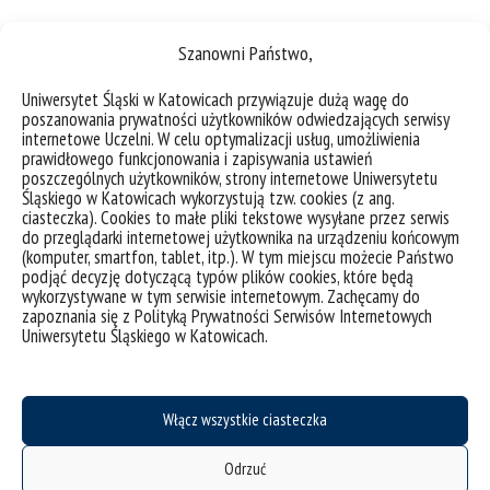
Szanowni Państwo,
STUDIA STACJONARNE I STOPNIA
Uniwersytet Śląski w Katowicach przywiązuje dużą wagę do
specjalności:
poszanowania prywatności użytkowników odwiedzających serwisy
internetowe Uczelni. W celu optymalizacji usług, umożliwienia
prawidłowego funkcjonowania i zapisywania ustawień
tłumaczeniowa z językiem chińskim
poszczególnych użytkowników, strony internetowe Uniwersytetu
tłumaczeniowa z językiem arabskim
Śląskiego w Katowicach wykorzystują tzw. cookies (z ang.
ciasteczka). Cookies to małe pliki tekstowe wysyłane przez serwis
do przeglądarki internetowej użytkownika na urządzeniu końcowym
(komputer, smartfon, tablet, itp.). W tym miejscu możecie Państwo
podjąć decyzję dotyczącą typów plików cookies, które będą
wykorzystywane w tym serwisie internetowym. Zachęcamy do
mgr Agata Jędrycha
zapoznania się z Polityką Prywatności Serwisów Internetowych
Uniwersytetu Śląskiego w Katowicach.
e-mail:
agata.jedrycha@us.edu.pl
tel.: 32 364 09 67
pok. 1.12
Włącz wszystkie ciasteczka
pn.:
11.00 – 14.00
wt.:
10.00 – 14.00
Odrzuć
śr.:
10.00 – 14.00