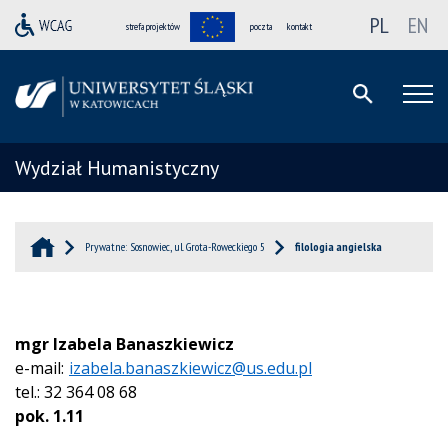
PL
EN
strefa projektów
poczta
kontakt
Wydział Humanistyczny
Prywatne: Sosnowiec, ul. Grota-Roweckiego 5
filologia angielska
mgr Izabela Banaszkiewicz
e-mail:
izabela.banaszkiewicz@us.edu.pl
tel.: 32 364 08 68
pok. 1.11