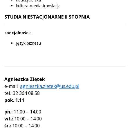
kultura-media-translacja
STUDIA NIESTACJONARNE II STOPNIA
specjalności:
język biznesu
Agnieszka Ziętek
e-mail:
agnieszka.zietek@us.edu.pl
tel.: 32 364 08 58
pok. 1.11
pn.:
11.00 – 14.00
wt.:
10.00 – 14.00
śr.:
10.00 – 14.00