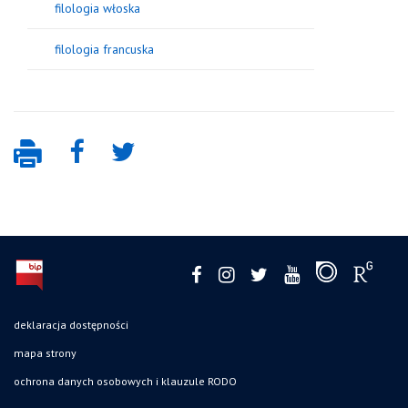
filologia włoska
filologia francuska
deklaracja dostępności
mapa strony
ochrona danych osobowych i klauzule RODO