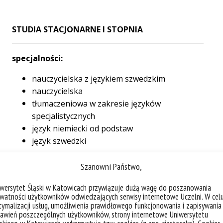
STUDIA STACJONARNE I STOPNIA
specjalności:
nauczycielska z językiem szwedzkim
nauczycielska
tłumaczeniowa w zakresie języków
specjalistycznych
język niemiecki od podstaw
język szwedzki
STUDIA STACJONARNE II STOPNIA
Szanowni Państwo,
iwersytet Śląski w Katowicach przywiązuje dużą wagę do poszanowania
specjalności:
watności użytkowników odwiedzających serwisy internetowe Uczelni. W cel
ymalizacji usług, umożliwienia prawidłowego funkcjonowania i zapisywania
tłumaczeniowa w zakresie języka
awień poszczególnych użytkowników, strony internetowe Uniwersytetu