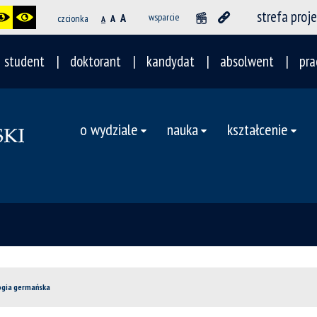
strefa proj
A
wsparcie
czcionka
A
A
student
doktorant
kandydat
absolwent
pra
o wydziale
nauka
kształcenie
logia germańska