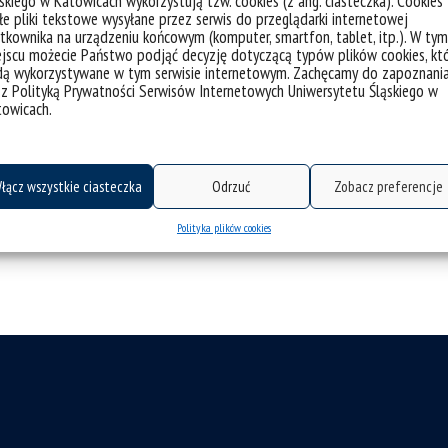
prawniczego i ekonomicznego
skiego w Katowicach wykorzystują tzw. cookies (z ang. ciasteczka). Cookies
e pliki tekstowe wysyłane przez serwis do przeglądarki internetowej
studia interkulturowe z językiem szwedzkim
tkownika na urządzeniu końcowym (komputer, smartfon, tablet, itp.). W tym
albo niemieckim
jscu możecie Państwo podjąć decyzję dotyczącą typów plików cookies, kt
dą wykorzystywane w tym serwisie internetowym. Zachęcamy do zapoznani
 z Polityką Prywatności Serwisów Internetowych Uniwersytetu Śląskiego w
towicach.
łącz wszystkie ciasteczka
Odrzuć
Zobacz preferencje
Polityka plików cookies