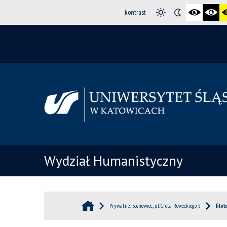
kontrast
Wydział Humanistyczny
Prywatne: Sosnowiec, ul. Grota-Roweckiego 5
filo