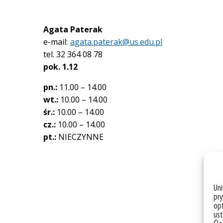
Agata Paterak
e-mail:
agata.paterak@us.edu.pl
tel. 32 364 08 78
pok.
1.12
pn.:
11.00 – 14.00
wt.:
10.00 – 14.00
śr.:
10.00 – 14.00
cz.:
10.00 – 14.00
pt.:
NIECZYNNE
Un
pry
opt
ust