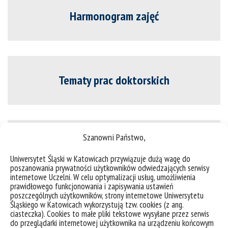
Harmonogram zajęć
Tematy prac doktorskich
Szanowni Państwo,
Kryteria stypendialne
Uniwersytet Śląski w Katowicach przywiązuje dużą wagę do
poszanowania prywatności użytkowników odwiedzających serwisy
internetowe Uczelni. W celu optymalizacji usług, umożliwienia
prawidłowego funkcjonowania i zapisywania ustawień
poszczególnych użytkowników, strony internetowe Uniwersytetu
Śląskiego w Katowicach wykorzystują tzw. cookies (z ang.
Wzory druków
ciasteczka). Cookies to małe pliki tekstowe wysyłane przez serwis
do przeglądarki internetowej użytkownika na urządzeniu końcowym