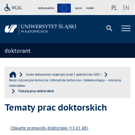
PL
EN
strefa projektów
poczta
kontakt
doktorant
Studia doktoranckie rozpoczęte przed 1 października 2019 r.
Nauki inżynieryjno-techniczne: informatyka techniczna i telekomunikacja – inżynieria
materiałowa
Tematy prac doktorskich
Tematy prac doktorskich
Otwarte przewody doktorskie