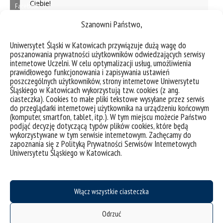
Ciebie!
Facebook
P
Szanowni Państwo,
o
l
Karta kierunku - program studiów
Uniwersytet Śląski w Katowicach przywiązuje dużą wagę do
i
poszanowania prywatności użytkowników odwiedzających serwisy
internetowe Uczelni. W celu optymalizacji usług, umożliwienia
t
prawidłowego funkcjonowania i zapisywania ustawień
Poznaj nas lepiej
y
poszczególnych użytkowników, strony internetowe Uniwersytetu
k
Śląskiego w Katowicach wykorzystują tzw. cookies (z ang.
a
ciasteczka). Cookies to małe pliki tekstowe wysyłane przez serwis
do przeglądarki internetowej użytkownika na urządzeniu końcowym
p
(komputer, smartfon, tablet, itp.). W tym miejscu możecie Państwo
l
podjąć decyzję dotyczącą typów plików cookies, które będą
i
wykorzystywane w tym serwisie internetowym. Zachęcamy do
Kampus Katowice
zapoznania się z Polityką Prywatności Serwisów Internetowych
k
Uniwersytetu Śląskiego w Katowicach.
ó
w
c
o
Włącz wszystkie ciasteczka
o
Kliknij "zgadzam się", żeby włączyć Youtube
k
Odrzuć
Polityka plików cookies