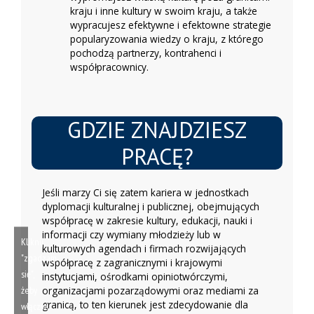
kraju i inne kultury w swoim kraju, a także
wypracujesz efektywne i efektowne strategie
popularyzowania wiedzy o kraju, z którego
pochodzą partnerzy, kontrahenci i
współpracownicy.
GDZIE ZNAJDZIESZ
PRACĘ?
Jeśli marzy Ci się zatem kariera w jednostkach
dyplomacji kulturalnej i publicznej, obejmujących
współpracę w zakresie kultury, edukacji, nauki i
informacji czy wymiany młodzieży lub w
Kliknij
kulturowych agendach i firmach rozwijających
"zgadzam
współpracę z zagranicznymi i krajowymi
się",
instytucjami, ośrodkami opiniotwórczymi,
żeby
organizacjami pozarządowymi oraz mediami za
granicą, to ten kierunek jest zdecydowanie dla
włączyć