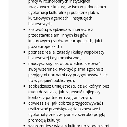
pracy w różnorodnych instytucjach
związanych z kulturą, w tym w jednostkach
dyplomacji kulturalnej i publicznej lub w
kulturowych agendach i instytucjach
biznesowych;
z łatwością wejdziesz w interakcje z
przedstawicielami innych kręgów
kulturowych (zarówno europejskich, jak i
pozaeuropejskich);
poznasz realia, zasady i kulisy współpracy
biznesowej i dyplomatycznej;
nauczysz się, jak odpowiednio kreować
swój wizerunek, tworzyć pisma zgodne z
przyjętymi normami czy przygotowywać się
do wystąpień publicznych;
zdobędziesz umiejętności, dzięki którym bez
trudu doradzisz, jak zapewnić najlepszy
kontakt z partnerem zagranicznym;
dowiesz się, jak dobrze przygotowywać i
realizować przedsięwzięcia biznesowe i
dyplomatyczne związane z szeroko pojętą
promocją kultury;
wypromujesz własną kulturę poza granicami