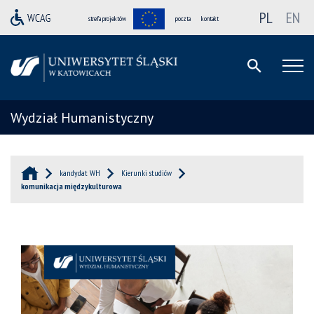
PL
EN
strefa projektów
poczta
kontakt
Wydział Humanistyczny
kandydat WH
Kierunki studiów
komunikacja międzykulturowa