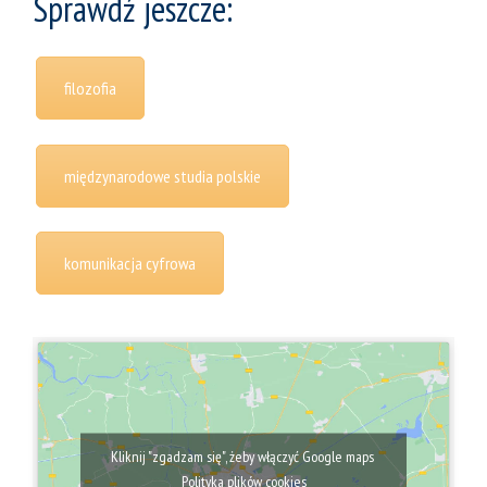
Sprawdź jeszcze:
filozofia
międzynarodowe studia polskie
komunikacja cyfrowa
Kliknij "zgadzam się", żeby włączyć Google maps
Polityka plików cookies