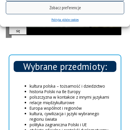
i
e
Zobacz preferencje
Zgadzam się
s
Polityka plików cookies
Zgadzam
się
Wybrane przedmioty:
kultura polska – tożsamość i dziedzictwo
historia Polski na tle Europy
polszczyzna w kontakcie z innymi językami
relacje międzykulturowe
Europa wspólnot i regionów
kultura, cywilizacja i języki wybranego
regionu świata
polityka zagraniczna Polski i UE