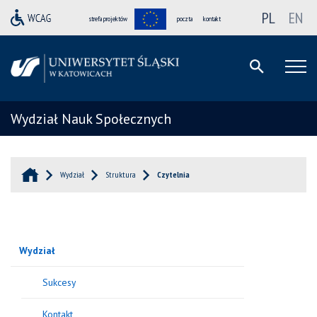
PL
EN
strefa projektów
poczta
kontakt
Wydział Nauk Społecznych
Wydział
Struktura
Czytelnia
Wydział
Sukcesy
Kontakt