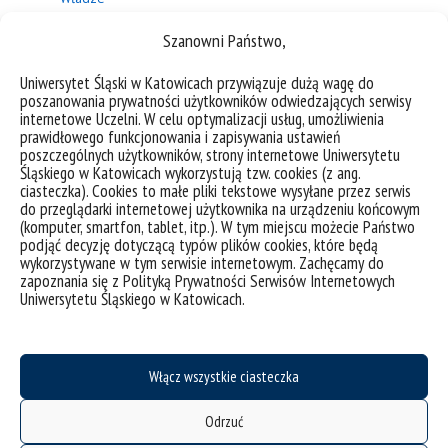
Szanowni Państwo,
Akty prawne
Uniwersytet Śląski w Katowicach przywiązuje dużą wagę do
poszanowania prywatności użytkowników odwiedzających serwisy
internetowe Uczelni. W celu optymalizacji usług, umożliwienia
prawidłowego funkcjonowania i zapisywania ustawień
poszczególnych użytkowników, strony internetowe Uniwersytetu
Śląskiego w Katowicach wykorzystują tzw. cookies (z ang.
ciasteczka). Cookies to małe pliki tekstowe wysyłane przez serwis
do przeglądarki internetowej użytkownika na urządzeniu końcowym
(komputer, smartfon, tablet, itp.). W tym miejscu możecie Państwo
podjąć decyzję dotyczącą typów plików cookies, które będą
wykorzystywane w tym serwisie internetowym. Zachęcamy do
zapoznania się z Polityką Prywatności Serwisów Internetowych
Uniwersytetu Śląskiego w Katowicach.
deklaracja dostępności
Włącz wszystkie ciasteczka
mapa strony
USOSweb
Odrzuć
Wzory dokumentów