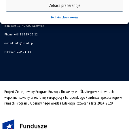
Zobacz preferencje
CINiBA
SAP
Polityka plików cookies
Bankowa 11, 40-007 Katowice
Phone: +48 32 359 22 22
e-mail:
info@us.edu.pl
NIP: 634-019-71-34
Projekt Zintegrowany Program Rozwoju Uniwersytetu Śląskiego w Katowicach
współfinansowany przez Unię Europejską z Europejskiego Funduszu Społecznego w
ramach Programu Operacyjnego Wiedza Edukacja Rozwój na lata 2014˗2020.