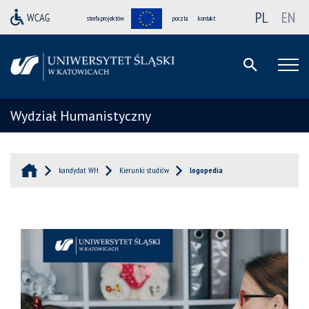
PL
EN
strefa projektów
poczta
kontakt
Wydział Humanistyczny
kandydat WH
Kierunki studiów
logopedia