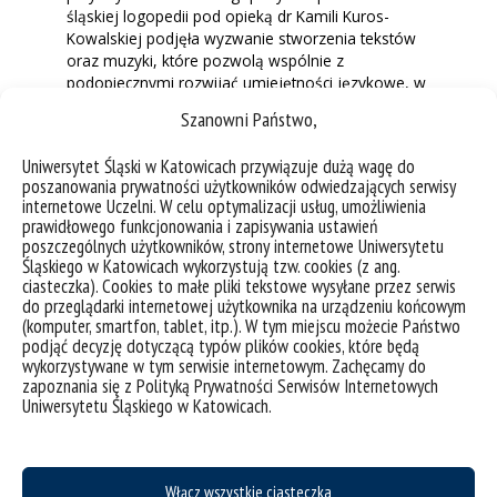
śląskiej logopedii pod opieką dr Kamili Kuros-
Kowalskiej podjęła wyzwanie stworzenia tekstów
oraz muzyki, które pozwolą wspólnie z
podopiecznymi rozwijać umiejętności językowe, w
przyjemny sposób przeprowadzać ćwiczenia
Szanowni Państwo,
logopedyczne, a także świetnie się bawić.
Uniwersytet Śląski w Katowicach przywiązuje dużą wagę do
Projekt stał się również inspiracją do stworzenia
poszanowania prywatności użytkowników odwiedzających serwisy
koła naukowego
KataLog.
internetowe Uczelni. W celu optymalizacji usług, umożliwienia
prawidłowego funkcjonowania i zapisywania ustawień
poszczególnych użytkowników, strony internetowe Uniwersytetu
Śląskiego w Katowicach wykorzystują tzw. cookies (z ang.
ciasteczka). Cookies to małe pliki tekstowe wysyłane przez serwis
do przeglądarki internetowej użytkownika na urządzeniu końcowym
(komputer, smartfon, tablet, itp.). W tym miejscu możecie Państwo
Kliknij
podjąć decyzję dotyczącą typów plików cookies, które będą
"zgadzam
w różnych placówkach oświatowych i
wykorzystywane w tym serwisie internetowym. Zachęcamy do
Kliknij
się",
zapoznania się z Polityką Prywatności Serwisów Internetowych
medycznych,
"zgadzam
żeby
Uniwersytetu Śląskiego w Katowicach.
w poradniach psychologiczno-pedagogicznych,
się",
włączyć
żeby
w prywatnych gabinetach.
Facebook
włączyć
P
Włącz wszystkie ciasteczka
Facebook