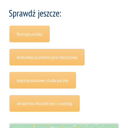
Sprawdź jeszcze:
filologia polska
komunikacja promocyjna i kryzysowa
międzynarodowe studia polskie
doradztwo filozoficzne i coaching