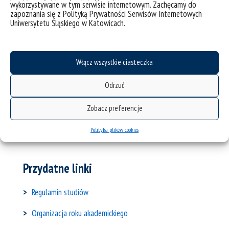
wykorzystywane w tym serwisie internetowym. Zachęcamy do
ul. Grota-Roweckiego 5, 41-200 Sosnowiec
zapoznania się z Polityką Prywatności Serwisów Internetowych
pok. / room:
4.13
Uniwersytetu Śląskiego w Katowicach.
dr Anna Majer
Włącz wszystkie ciasteczka
Zastępczyni Dyrektora
kierunku
Odrzuć
e-mail:
anna.majer@us.edu.pl
ul. Grota-Roweckiego 5, 41-200 Sosnowiec
Zobacz preferencje
pok. / room:
4.13
Polityka plików cookies
Przydatne linki
Regulamin studiów
Organizacja roku akademickiego