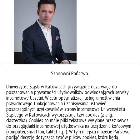
Szanowni Państwo,
Uniwersytet Śląski w Katowicach przywiązuje dużą wagę do
poszanowania prywatności użytkowników odwiedzających serwisy
internetowe Uczelni. W celu optymalizacji usług, umożliwienia
dr hab. Małgorzata
prawidłowego funkcjonowania i zapisywania ustawień
Płomińska
poszczególnych użytkowników, strony internetowe Uniwersytetu
Śląskiego w Katowicach wykorzystują tzw. cookies (z ang.
Zastępczyni Dyrektora
ciasteczka). Cookies to małe pliki tekstowe wysyłane przez serwis
do przeglądarki internetowej użytkownika na urządzeniu końcowym
kierunku
(komputer, smartfon, tablet, itp.). W tym miejscu możecie Państwo
podjąć decyzję dotyczącą typów plików cookies, które będą
e-mail:
malgorzata.plominska@us.edu.pl