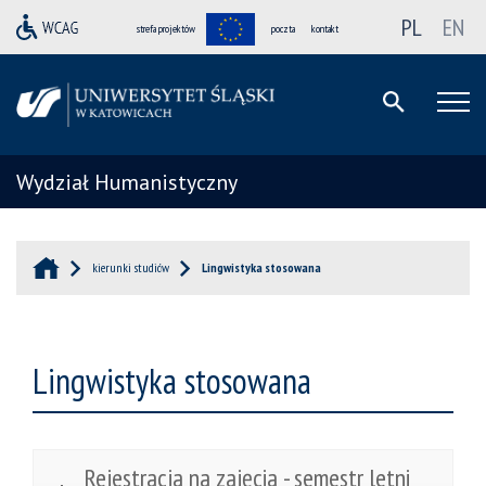
PL
EN
strefa projektów
poczta
kontakt
Wydział Humanistyczny
kierunki studiów
Lingwistyka stosowana
Lingwistyka stosowana
Rejestracja na zajęcia - semestr letni