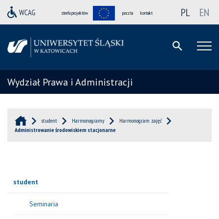
PL
EN
strefa projektów
poczta
kontakt
Wydział Prawa i Administracji
student
Harmonogramy
Harmonogram zajęć
Administrowanie środowiskiem stacjonarne
student
Seminaria