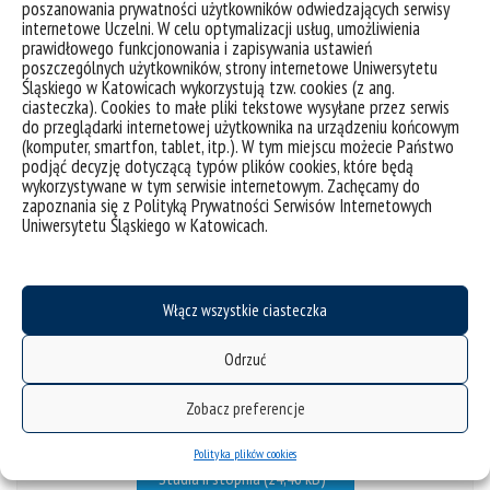
poszanowania prywatności użytkowników odwiedzających serwisy
Studia II stopnia
internetowe Uczelni. W celu optymalizacji usług, umożliwienia
prawidłowego funkcjonowania i zapisywania ustawień
poszczególnych użytkowników, strony internetowe Uniwersytetu
Śląskiego w Katowicach wykorzystują tzw. cookies (z ang.
II rok
ciasteczka). Cookies to małe pliki tekstowe wysyłane przez serwis
do przeglądarki internetowej użytkownika na urządzeniu końcowym
(komputer, smartfon, tablet, itp.). W tym miejscu możecie Państwo
podjąć decyzję dotyczącą typów plików cookies, które będą
wykorzystywane w tym serwisie internetowym. Zachęcamy do
zapoznania się z Polityką Prywatności Serwisów Internetowych
Administrowanie
Uniwersytetu Śląskiego w Katowicach.
środowiskiem stacjonarne
semestr zimowy 25/26
Włącz wszystkie ciasteczka
Odrzuć
I rok
Zobacz preferencje
Polityka plików cookies
Studia II stopnia