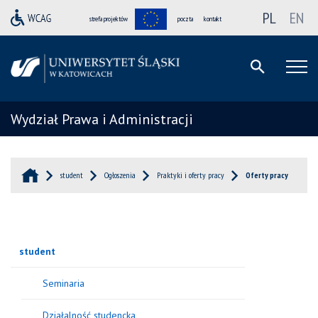
PL
EN
strefa projektów
poczta
kontakt
Wydział Prawa i Administracji
student
Ogłoszenia
Praktyki i oferty pracy
Oferty pracy
student
Seminaria
Działalność studencka