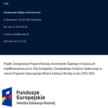
SAP
Uniwersytet Śląski w Katowicach
ul. Bankowa 11b, 40-007 Katowice
tel. +48 32 359 20 60
e-mail:
wpia@us.edu.pl
NIP: 634-019-71-34
Projekt Zintegrowany Program Rozwoju Uniwersytetu Śląskiego w Katowicach
współfinansowany przez Unię Europejską z Europejskiego Funduszu Społecznego w
ramach Programu Operacyjnego Wiedza Edukacja Rozwój na lata 2014˗2020.