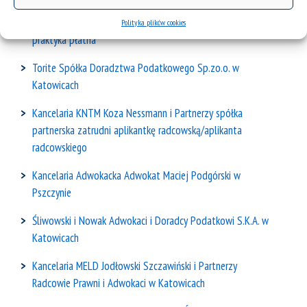
Kancelaria Adwokacka Berger Legal – Bielsko-Biała –
Polityka plików cookies
praktyka płatna
Torite Spółka Doradztwa Podatkowego Sp.zo.o. w
Katowicach
Kancelaria KNTM Koza Nessmann i Partnerzy spółka
partnerska zatrudni aplikantkę radcowską/aplikanta
radcowskiego
Kancelaria Adwokacka Adwokat Maciej Podgórski w
Pszczynie
Śliwowski i Nowak Adwokaci i Doradcy Podatkowi S.K.A. w
Katowicach
Kancelaria MELD Jodłowski Szczawiński i Partnerzy
Radcowie Prawni i Adwokaci w Katowicach