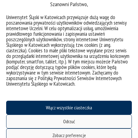
Legibus Consulto Gałuszka i Wspólnicy Radcowie Prawni
Szanowni Państwo,
Sp.k. – Katowice
Uniwersytet Śląski w Katowicach przywiązuje dużą wagę do
Kancelaria Sobień i Wspólnicy Kancelaria Adwokacka
poszanowania prywatności użytkowników odwiedzających serwisy
internetowe Uczelni. W celu optymalizacji usług, umożliwienia
Adwokat Marcin Sobień z siedzibą w Katowicach
prawidłowego funkcjonowania i zapisywania ustawień
poszczególnych użytkowników, strony internetowe Uniwersytetu
Kancelaria Radców Prawnych D. Malirz B. Czech Sp.j. z
Śląskiego w Katowicach wykorzystują tzw. cookies (z ang.
siedzibą w Katowicach
ciasteczka). Cookies to małe pliki tekstowe wysyłane przez serwis
do przeglądarki internetowej użytkownika na urządzeniu końcowym
(komputer, smartfon, tablet, itp.). W tym miejscu możecie Państwo
Kancelaria Adwokacka Radosława Paulewicza w
podjąć decyzję dotyczącą typów plików cookies, które będą
Katowicach
wykorzystywane w tym serwisie internetowym. Zachęcamy do
zapoznania się z Polityką Prywatności Serwisów Internetowych
Kancelaria Lei – oddział w Katowicach – oferta pracy
Uniwersytetu Śląskiego w Katowicach.
asystent prawnika
Kancelaria Law City w Katowicach – płatne praktyki
Włącz wszystkie ciasteczka
Kancelaria Notarialna Maciej Wróbel w Katowicach
Odrzuć
Zbigniew Kazibudzki PREMIER F.P. – Przestrzeń dla Twojego
Biznesu – Będzin
Zobacz preferencje