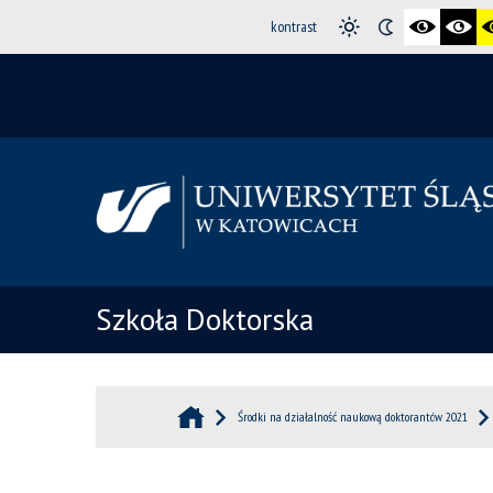
kontrast
Szkoła Doktorska
Środki na działalność naukową doktorantów 2021