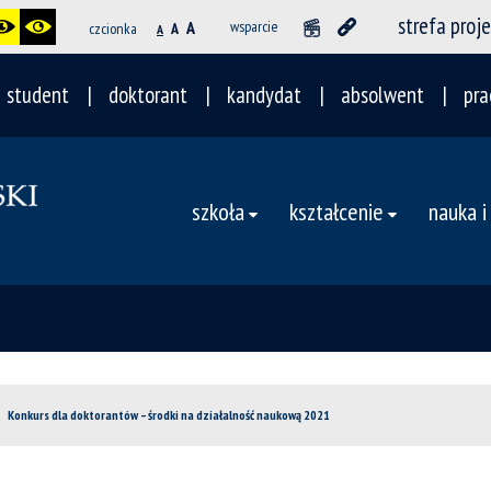
strefa proj
A
wsparcie
czcionka
A
A
student
doktorant
kandydat
absolwent
pra
szkoła
kształcenie
nauka i
Konkurs dla doktorantów – środki na działalność naukową 2021