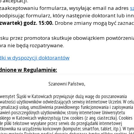
 akceptacji.
 zaakceptowaniu formularza, wysyłając email na adres
s
dpisując formularz, który następnie doktorant lub inn
zwartek) godz. 15:00.
Drobne zmiany mogą być zaznacz
ku przez promotora skutkuje obowiązkiem powtórzenia 
ra nie będą rozpatrywane.
dki w dyspozycji doktorantów
dnione w Regulaminie:
wane środki w wysokości większej niż 5000 PLN.
Szanowni Państwo,
eżeli chce się ubiegać o finansowanie różnych projektów
iwersytet Śląski w Katowicach przywiązuje dużą wagę do poszanowania
watności użytkowników odwiedzających serwisy internetowe Uczelni. W cel
nie środki do wydania w roku kalendarzowym 2021. Ni
ymalizacji usług, umożliwienia prawidłowego funkcjonowania i zapisywania
zające rok 2021. Takie wnioski będą odrzucone z przycz
awień poszczególnych użytkowników, strony internetowe Uniwersytetu
skiego w Katowicach wykorzystują tzw. cookies (z ang. ciasteczka). Cookies
lan badawczy powinien wnioskować o środki zaplanowane
e pliki tekstowe wysyłane przez serwis do przeglądarki internetowej
ia wolnych środków po sfinansowaniu wszystkich działa
tkownika na urządzeniu końcowym (komputer, smartfon, tablet, itp.). W tym