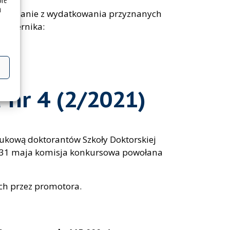
óre
a
rawozdanie z wydatkowania przyznanych
ździernika:
 nr 4 (2/2021)
kową doktorantów Szkoły Doktorskiej
iu 31 maja komisja konkursowa powołana
ch przez promotora.