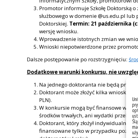
informatycznym Szkoły, promotorowi do
Promotor informuje Szkołę Doktorską o
służbowego w domenie @us.edu.pl lub po
Doktorskiej.
Termin: 21 października (c
wersję wniosku.
Wprowadzenie istotnych zmian we wnios
Wnioski niepotwierdzone przez promoto
Dalsze postępowanie po rozstrzygnięciu:
śro
Dodatkowe warunki konkursu, nie uwzglę
Na jednego doktoranta nie będą przyzna
Doktorant może złożyć kilka wniosków, j
Un
PLN).
pry
W konkursie mogą być finansowe wyłącz
opt
środków trwałych, ani wydatki przekrac
ust
Ślą
Doktorant, który złożył indywidualny p
mał
finansowane tylko w przypadku pozostan
uży