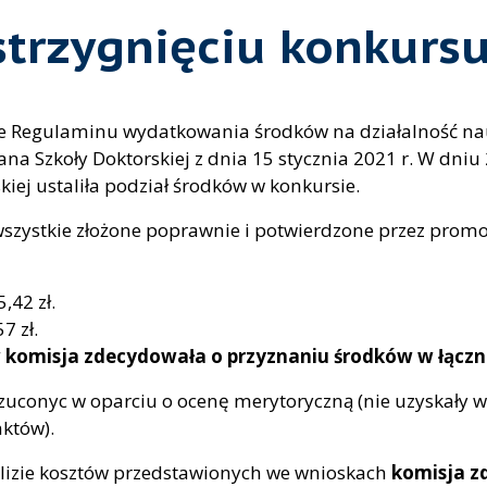
strzygnięciu konkursu
e Regulaminu wydatkowania środków na działalność nau
a Szkoły Doktorskiej z dnia 15 stycznia 2021 r. W dni
iej ustaliła podział środków w konkursie.
szystkie złożone poprawnie i potwierdzone przez promot
,42 zł.
7 zł.
 komisja zdecydowała o przyznaniu środków w łączne
rzuconyc w oparciu o ocenę merytoryczną (nie uzyskały 
któw).
alizie kosztów przedstawionych we wnioskach
komisja z