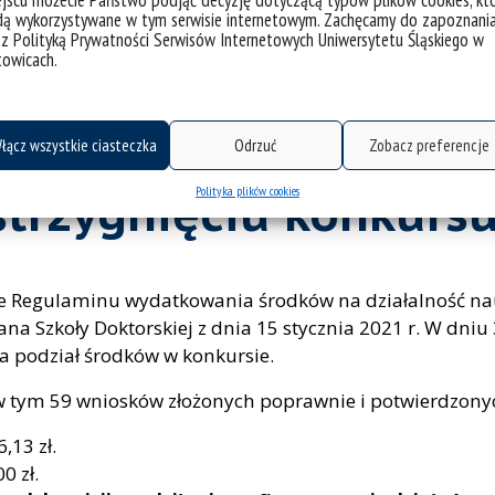
jscu możecie Państwo podjąć decyzję dotyczącą typów plików cookies, kt
dą wykorzystywane w tym serwisie internetowym. Zachęcamy do zapoznani
nie w poprzednich konkursach muszą złożyć wstępne sp
 z Polityką Prywatności Serwisów Internetowych Uniwersytetu Śląskiego w
dki. Dostępny jest formularz sprawozdania na dzień 1 pa
towicach.
x/2748
(dostępny od piątku godz. 12:00).
zyznawania środków
.
łącz wszystkie ciasteczka
Odrzuć
Zobacz preferencje
Polityka plików cookies
strzygnięciu konkursu
e Regulaminu wydatkowania środków na działalność nau
a Szkoły Doktorskiej z dnia 15 stycznia 2021 r. W dn
ła podział środków w konkursie.
w tym 59 wniosków złożonych poprawnie i potwierdzony
,13 zł.
0 zł.