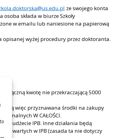
zkola.doktorska@us.edu.pl
ze swojego konta
a osoba składa w biurze Szkoły
one w emailu lub naniesione na papierową
opisanej wyżej procedury przez doktoranta.
 (na łączną kwotę nie przekraczającą 5000
u
e będą więc przyznawana środki na zakupy
yn formalnych W CAŁOŚCI.
 to
 w budżecie IPB. Inne działania będą
ń zawartych w IPB (zasada ta nie dotyczy