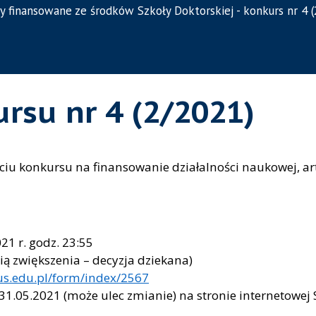
y finansowane ze środków Szkoły Doktorskiej - konkurs nr 4 
rsu nr 4 (2/2021)
rciu konkursu na finansowanie działalności naukowej, ar
1 r. godz. 23:55
ią zwiększenia – decyzja dziekana)
.us.edu.pl/form/index/2567
.05.2021 (może ulec zmianie) na stronie internetowej Sz