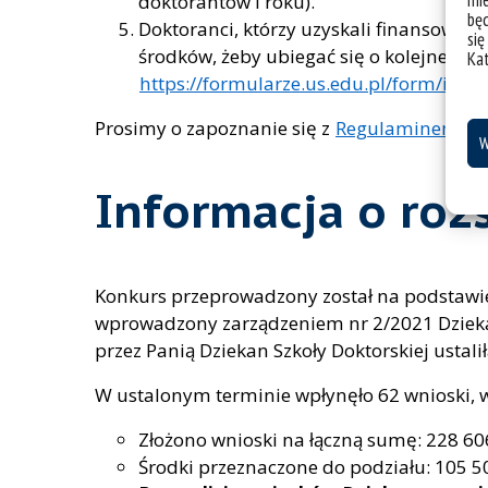
mie
doktorantów I roku).
bę
Doktoranci, którzy uzyskali finansowa
się
środków, żeby ubiegać się o kolejne śro
Ka
https://formularze.us.edu.pl/form/inde
Prosimy o zapoznanie się z
Regulaminem pr
W
Informacja o roz
Konkurs przeprowadzony został na podstawi
wprowadzony zarządzeniem nr 2/2021 Dziekan
przez Panią Dziekan Szkoły Doktorskiej ustali
W ustalonym terminie wpłynęło 62 wnioski, 
Złożono wnioski na łączną sumę: 228 606
Środki przeznaczone do podziału: 105 50