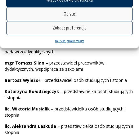
Dyrektora Instytutu Literaturoznawstwa
Odrzuć
dr Aneta Chmiel
– przedstawicielka pracowników
dydaktycznych
Zobacz preferencje
dr Anna Czekaj
– przedstawicielka pracowników dydaktycznych
Polityka plików cookies
prof. dr hab. Krzysztof Jarosz
– przedstawiciel pracowników
badawczo-dydaktycznych
mgr Tomasz Slian
– przedstawiciel pracowników
dydaktycznych, współpraca ze szkołami
Bartosz Wyleżoł
– przedstawiciel osób studiujących I stopnia
Katarzyna Kołodziejczyk
– przedstawicielka osób studiujących
I stopnia
lic. Wiktoria Musialik
– przedstawicielka osób studiujących II
stopnia
lic. Aleksandra Łaskuda
– przedstawicielka osób studiujących II
stopnia