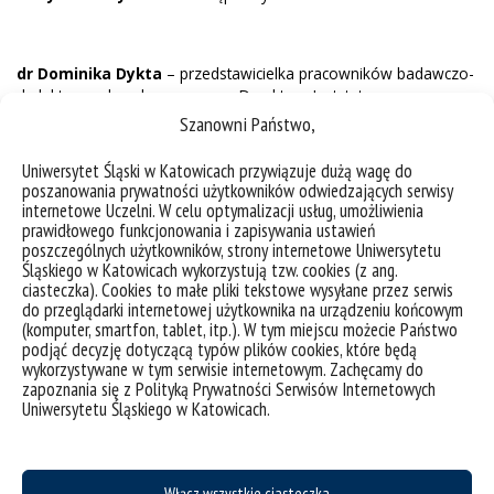
dr Dominika Dykta
– przedstawicielka pracowników badawczo-
dydaktycznych wskazana przez Dyrektora Instytutu
Językoznawstwa
Szanowni Państwo,
dr Anna Drzazga
– przedstawicielka pracowników badawczo-
Uniwersytet Śląski w Katowicach przywiązuje dużą wagę do
dydaktyczny wskazana przez Dyrektora Instytutu Językoznawstwa
poszanowania prywatności użytkowników odwiedzających serwisy
internetowe Uczelni. W celu optymalizacji usług, umożliwienia
dr Michał Hrabia
– przedstawiciel pracowników badawczo-
prawidłowego funkcjonowania i zapisywania ustawień
dydaktycznych wskazana przez Dyrektora Instytutu
poszczególnych użytkowników, strony internetowe Uniwersytetu
Językoznawstwa
Śląskiego w Katowicach wykorzystują tzw. cookies (z ang.
ciasteczka). Cookies to małe pliki tekstowe wysyłane przez serwis
dr Anna Nowakowska-Głuszak
– przedstawicielka
do przeglądarki internetowej użytkownika na urządzeniu końcowym
pracowników badawczo-dydaktycznych wskazana przez
(komputer, smartfon, tablet, itp.). W tym miejscu możecie Państwo
Dyrektora Instytutu Językoznawstwa
podjąć decyzję dotyczącą typów plików cookies, które będą
wykorzystywane w tym serwisie internetowym. Zachęcamy do
dr Ewa Półtorak
– przedstawicielka pracowników badawczo-
zapoznania się z Polityką Prywatności Serwisów Internetowych
Uniwersytetu Śląskiego w Katowicach.
dydaktycznych wskazana przez Dyrektora Instytutu
Językoznawstwa
dr hab. Magdalena Zdrada-Cok, prof. UŚ
– przedstawicielka
pracowników badawczo-dydaktycznych wskazana przez
Włącz wszystkie ciasteczka