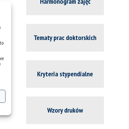
Harmonogram zajęć
u
Tematy prac doktorskich
 to
óre
a
Kryteria stypendialne
Wzory druków