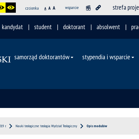
strefa proj
A
wsparcie
czcionka
A
A
kandydat
student
doktorant
absolwent
pra
samorząd doktorantów
stypendia i wsparcie
19 r.
Nauki teologiczne: teologia. Wydział Teologiczny
Opis modułów