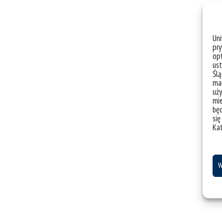
Un
pry
opt
ust
Ślą
mał
uży
mie
bę
się
Ka
W