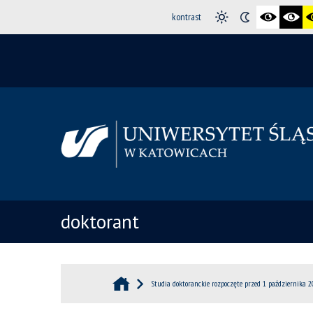
kontrast
doktorant
Studia doktoranckie rozpoczęte przed 1 października 20