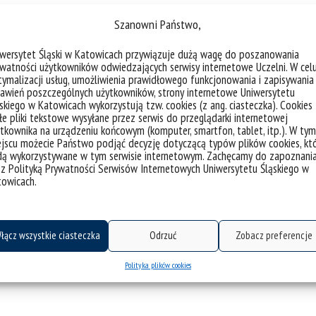
Szanowni Państwo,
iwersytet Śląski w Katowicach przywiązuje dużą wagę do poszanowania
watności użytkowników odwiedzających serwisy internetowe Uczelni. W cel
ymalizacji usług, umożliwienia prawidłowego funkcjonowania i zapisywania
awień poszczególnych użytkowników, strony internetowe Uniwersytetu
skiego w Katowicach wykorzystują tzw. cookies (z ang. ciasteczka). Cookies
e pliki tekstowe wysyłane przez serwis do przeglądarki internetowej
tkownika na urządzeniu końcowym (komputer, smartfon, tablet, itp.). W tym
jscu możecie Państwo podjąć decyzję dotyczącą typów plików cookies, kt
dą wykorzystywane w tym serwisie internetowym. Zachęcamy do zapoznani
 z Polityką Prywatności Serwisów Internetowych Uniwersytetu Śląskiego w
towicach.
łącz wszystkie ciasteczka
Odrzuć
Zobacz preferencje
Polityka plików cookies