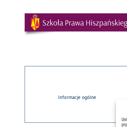
Informacje ogólne
Un
pry