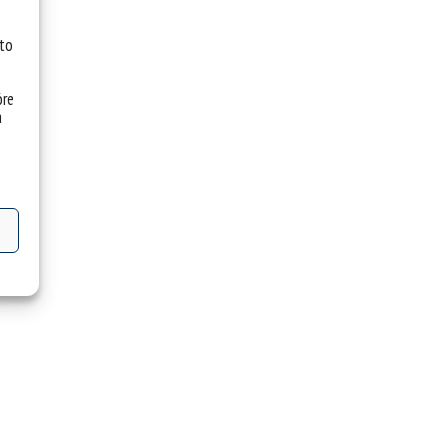
 to
óre
a