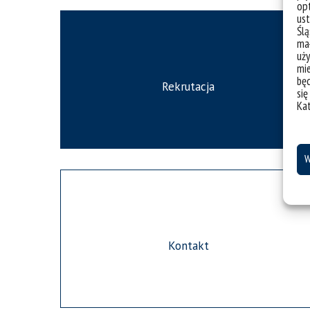
opt
ust
Ślą
mał
uży
mie
bę
Rekrutacja
się
Ka
W
Kontakt