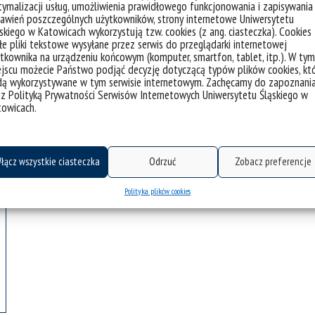
ymalizacji usług, umożliwienia prawidłowego funkcjonowania i zapisywania
awień poszczególnych użytkowników, strony internetowe Uniwersytetu
skiego w Katowicach wykorzystują tzw. cookies (z ang. ciasteczka). Cookies
e pliki tekstowe wysyłane przez serwis do przeglądarki internetowej
tkownika na urządzeniu końcowym (komputer, smartfon, tablet, itp.). W tym
jscu możecie Państwo podjąć decyzję dotyczącą typów plików cookies, kt
dą wykorzystywane w tym serwisie internetowym. Zachęcamy do zapoznani
Harmonogram
 z Polityką Prywatności Serwisów Internetowych Uniwersytetu Śląskiego w
towicach.
łącz wszystkie ciasteczka
Odrzuć
Zobacz preferencje
Polityka plików cookies