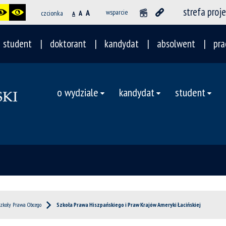
strefa proj
A
wsparcie
czcionka
A
A
student
doktorant
kandydat
absolwent
pra
o wydziale
kandydat
student
zkoły Prawa Obcego
Szkoła Prawa Hiszpańskiego i Praw Krajów Ameryki Łacińskiej