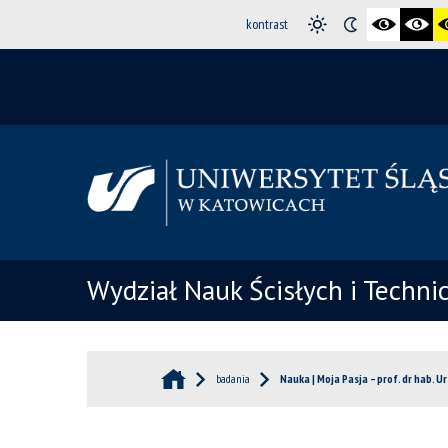
kontrast
Wydział Nauk Ścisłych i Techni
badania
Nauka | Moja Pasja – prof. dr hab. U