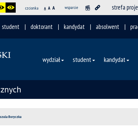
strefa proj
A
wsparcie
czcionka
A
A
student
doktorant
kandydat
absolwent
pra
wydział
student
kandydat
cznych
rszula Boryczka