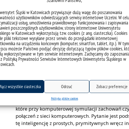
Szanowni Państwo,
emergencja
, efekt wytwórczy, podpatrzony jak zw
stadne, możemy się wiele nauczyć w Informatyc
iwersytet Śląski w Katowicach przywiązuje dużą wagę do poszanowania
algorytmicznego, jakim jest inteligencja stadna.
watności użytkowników odwiedzających serwisy internetowe Uczelni. W cel
ymalizacji usług, umożliwienia prawidłowego funkcjonowania i zapisywania
Czy pamiętacie, czym jest symbioza – współpraca
awień poszczególnych użytkowników, strony internetowe Uniwersytetu
skiego w Katowicach wykorzystują tzw. cookies (z ang. ciasteczka). Cookies
łączyłam ją (tę analogię z biologii, ogólnie z prz
e pliki tekstowe wysyłane przez serwis do przeglądarki internetowej
kartkówce w szkole, raczej z pasożytami, którzy ni
tkownika na urządzeniu końcowym (komputer, smartfon, tablet, itp.). W tym
jscu możecie Państwo podjąć decyzję dotyczącą typów plików cookies, kt
że warto na zespół patrzeć przez pryzmat pojedync
dą wykorzystywane w tym serwisie internetowym. Zachęcamy do zapoznani
budować coś większego. Czyli patrzymy na zacho
 z Polityką Prywatności Serwisów Internetowych Uniwersytetu Śląskiego w
i z tego wyciągamy wnioski. Spektakularne sceny 
towicach.
jak: „Król lew”, „Gdzie jest Nemo?”, „Mumia” czy 
potęgą cechuje się algorytm stadny BOIDS C. Reyno
łącz wszystkie ciasteczka
Odrzuć
Zobacz preferencje
No i zaczęłam rozkminiać, czaić i kumać, o co w 
Polityka plików cookies
A co mnie w tym zaskoczyło? Zafascynowało? Prz
które przy komputerowej symulacji zachowań czy
połączeń z sieci komputerowych. Pytanie jest pod
tę inteligencję z prostych, prymitywnych wręcz 