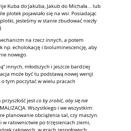
 Pije Kuba do Jakuba, Jakub do Michała… lub
le plotek pojawiało się na wsi. Posiadając
lotki, jesteśmy w stanie zbudować niezły
)
mechanizm na rzecz innych, a potem
 np. echolokację i bioluminescencję, aby
łnie nowego.
ą” innych, młodszych i jeszcze bardziej
cja może być tu podstawą nowej wersji
 o tym poczytać w wielu pracach
przyszłość jest
co by zrobić, aby się nie
YMALIZACJA. Wszystkiego i we wszystkim:
re planowanie obciążenia sal, czy maszyn.
i w ratownictwie po trzęsieniach ziemi,
mórek rakowych, w grach zespołowych,