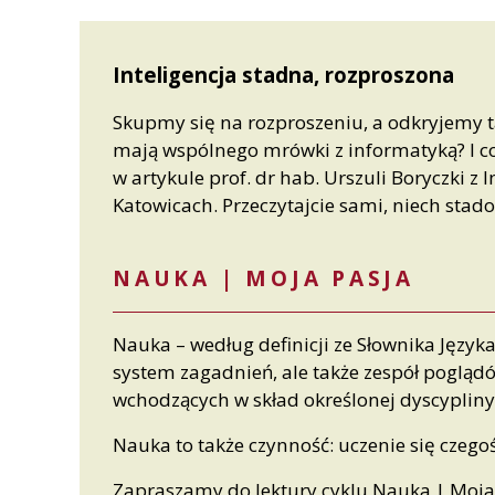
Inteligencja stadna, rozproszona
Skupmy się na rozproszeniu, a odkryjemy tak
mają wspólnego mrówki z informatyką? I 
w artykule prof. dr hab. Urszuli Boryczki z
Katowicach. Przeczytajcie sami, niech stad
NAUKA | MOJA PASJA
Nauka – według definicji ze Słownika Języka
system zagadnień, ale także zespół pogląd
wchodzących w skład określonej dyscyplin
Nauka to także czynność: uczenie się czego
Zapraszamy do lektury cyklu Nauka | Moja 