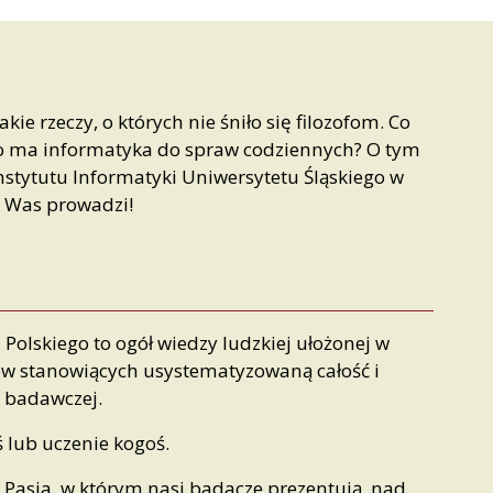
ie rzeczy, o których nie śniło się filozofom. Co
co ma informatyka do spraw codziennych? O tym
 Instytutu Informatyki Uniwersytetu Śląskiego w
o Was prowadzi!
 Polskiego to ogół wiedzy ludzkiej ułożonej w
ów stanowiących usystematyzowaną całość i
y badawczej.
ś lub uczenie kogoś.
Pasja, w którym nasi badacze prezentują, nad