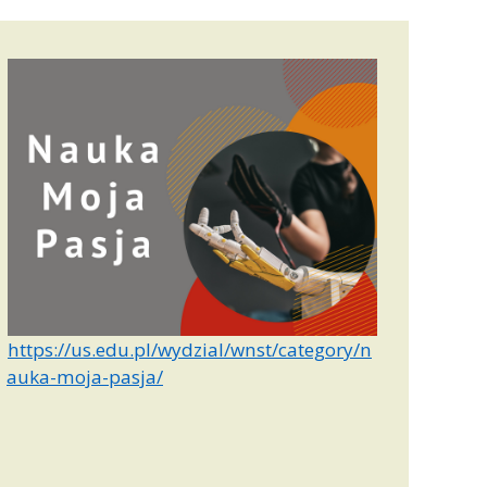
https://us.edu.pl/wydzial/wnst/category/n
auka-moja-pasja/