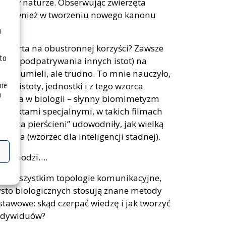
ykle w naturze. Obserwując zwierzęta
e i również w tworzeniu nowego kanonu
u
 oparta na obustronnej korzyści? Zawsze
 to
yrody i podpatrywania innych istot) na
c nie umieli, ale trudno. To mnie nauczyło,
óre
zej istoty, jednostki i z tego wzorca
a
wania w biologii – słynny biomimetyzm
z efektami specjalnymi, w takich filmach
„Władca pierścieni” udowodniły, jak wielką
ldsa (wzorzec dla inteligencji stadnej).
tym chodzi….
ede wszystkim topologie komunikacyjne,
sto biologicznych stosują znane metody
stawowe: skąd czerpać wiedzę i jak tworzyć
indywiduów?