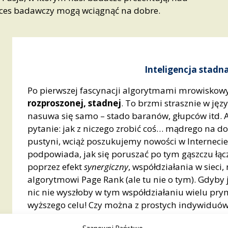
roces badawczy mogą wciągnąć na dobre.
Inteligencja stadn
Po pierwszej fascynacji algorytmami mrowiskow
rozproszonej, stadnej
. To brzmi strasznie w jęz
nasuwa się samo – stado baranów, głupców itd. A
pytanie: jak z niczego zrobić coś… mądrego na dod
pustyni, wciąż poszukujemy nowości w Internecie
podpowiada, jak się poruszać po tym gąszczu łącz
poprzez efekt
synergiczny
, współdziałania w sieci
algorytmowi Page Rank (ale tu nie o tym). Gdyb
nic nie wyszłoby w tym współdziałaniu wielu pry
wyższego celu! Czy można z prostych indywiduów
się wyjątkowymi zdolnościami (do tej pory nied