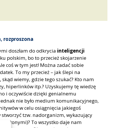
a, rozproszona
ymi doszłam do odkrycia
inteligencji
yku polskim, bo to przecież skojarzenie
le coś w tym jest! Można zadać sobie
atek. To my przecież – jak ślepi na
, skąd wiemy, gdzie tego szukać? Kto nam
y, hiperlinków itp.? Uzyskujemy tę wiedzę
, no i oczywiście dzięki genialnemu
y jednak nie było medium komunikacyjnego,
mitywów w celu osiągnięcia jakiegoś
 stworzyć tzw. nadorganizm, wykazujący
ostrzeżonymi)? To wszystko daje nam