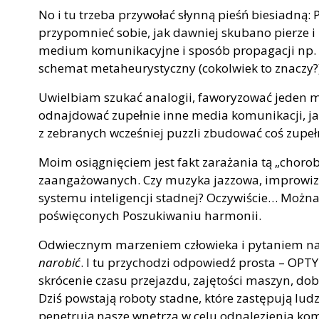
No i tu trzeba przywołać słynną pieśń biesiadną:
przypomnieć sobie, jak dawniej skubano pierze i i
medium komunikacyjne i sposób propagacji np. p
schemat metaheurystyczny (cokolwiek to znaczy?
Uwielbiam szukać analogii, faworyzować jeden 
odnajdować zupełnie inne media komunikacji, jak
z zebranych wcześniej puzzli zbudować coś zupe
Moim osiągnięciem jest fakt zarażania tą „chorob
zaangażowanych. Czy muzyka jazzowa, improwiza
systemu inteligencji stadnej? Oczywiście… Można
poświęconych Poszukiwaniu harmonii.
Odwiecznym marzeniem człowieka i pytaniem na 
narobić
. I tu przychodzi odpowiedź prosta – OPT
skrócenie czasu przejazdu, zajętości maszyn, dob
Dziś powstają roboty stadne, które zastępują ludz
penetrują nasze wnętrza w celu odnalezienia ko