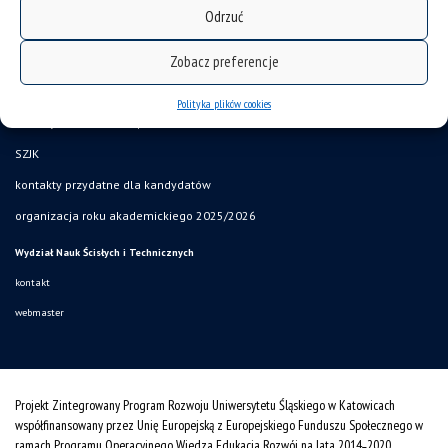
Odrzuć
deklaracja dostępności
Zobacz preferencje
mapa strony
formaty plików do pobrania
Polityka plików cookies
serwisy elektroniczne pracownika
SZJK
kontakty przydatne dla kandydatów
organizacja roku akademickiego 2025/2026
Wydział Nauk Ścisłych i Technicznych
kontakt
webmaster
Projekt Zintegrowany Program Rozwoju Uniwersytetu Śląskiego w Katowicach
współfinansowany przez Unię Europejską z Europejskiego Funduszu Społecznego w
ramach Programu Operacyjnego Wiedza Edukacja Rozwój na lata 2014˗2020.