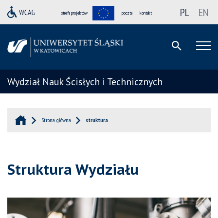
PL
EN
strefa projektów
poczta
kontakt
Wydział Nauk Ścisłych i Technicznych
Strona główna
struktura
Struktura Wydziału