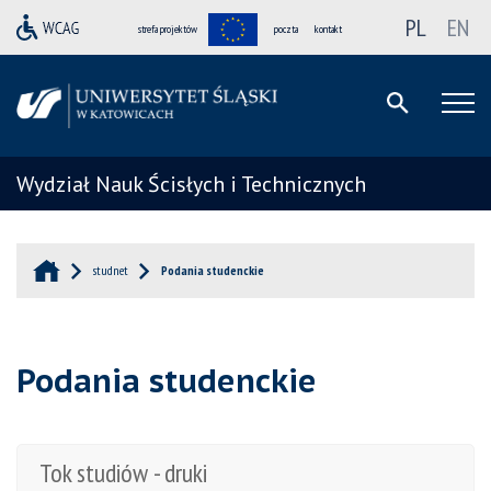
PL
EN
strefa projektów
poczta
kontakt
Wydział Nauk Ścisłych i Technicznych
studnet
Podania studenckie
Podania studenckie
Tok studiów - druki