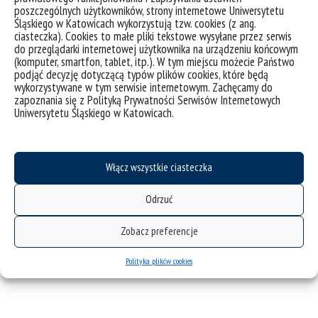
aktualizacja 11.10.24
poszczególnych użytkowników, strony internetowe Uniwersytetu
Przeniesienie na inny kierunek
Śląskiego w Katowicach wykorzystują tzw. cookies (z ang.
dodane 11.10.21
ciasteczka). Cookies to małe pliki tekstowe wysyłane przez serwis
Rezygnacja ze studiów
dodane
do przeglądarki internetowej użytkownika na urządzeniu końcowym
(komputer, smartfon, tablet, itp.). W tym miejscu możecie Państwo
11.10.21
podjąć decyzję dotyczącą typów plików cookies, które będą
Zmiana danych osobowych
wykorzystywane w tym serwisie internetowym. Zachęcamy do
dodane 11.10.21
zapoznania się z Polityką Prywatności Serwisów Internetowych
Zgoda na uznanie ocen zdobytych na innej
Uniwersytetu Śląskiego w Katowicach.
uczelni
dodane 11.10.21
Włącz wszystkie ciasteczka
Obrony prac - druki
Odrzuć
Zobacz preferencje
Polityka plików cookies