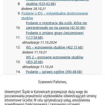
studiów
dodane 28.10.21
Podanie o IDS – indywidualne dostosowanie
studiów
Podanie o rejestrację dla osób, które nie
zarejestrowały się na zajęcia
Podanie o zmianę grupy ćwiczeniowej
aktualizacja 11.10.2024
WS – wznowienie studiów
dodane 11.10.21
WS 2 – ponowne wznowienie studiów
aktualizacja 11.10.24
Podanie – sprawy ogólne
dodane 11.10.21
Szanowni Państwo,
PTE – przywrócenie terminu egzaminu
aktualizacja 11.10.24
Uniwersytet Śląski w Katowicach przywiązuje dużą wagę do
poszanowania prywatności użytkowników odwiedzających serwisy
Przeniesienie (studia stacjonarne i
internetowe Uczelni. W celu optymalizacji usług, umożliwienia
niestacjonarne)
prawidłowego funkcjonowania i zapisywania ustawień