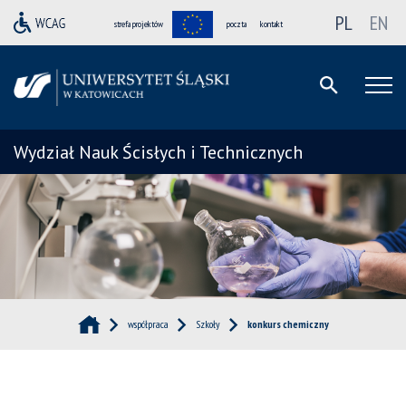
PL
EN
strefa projektów
poczta
kontakt
Wydział Nauk Ścisłych i Technicznych
współpraca
Szkoły
konkurs chemiczny