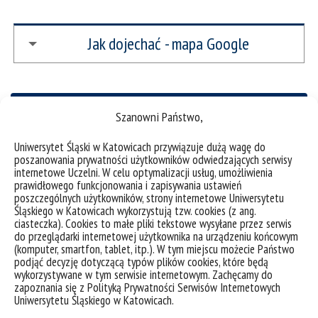
Jak dojechać - mapa Google
Szanowni Państwo,
Patroni
Uniwersytet Śląski w Katowicach przywiązuje dużą wagę do
poszanowania prywatności użytkowników odwiedzających serwisy
internetowe Uczelni. W celu optymalizacji usług, umożliwienia
prawidłowego funkcjonowania i zapisywania ustawień
prof. dr hab. Robert Musioł
poszczególnych użytkowników, strony internetowe Uniwersytetu
Dyrektor Instytutu Chemii
Śląskiego w Katowicach wykorzystują tzw. cookies (z ang.
ciasteczka). Cookies to małe pliki tekstowe wysyłane przez serwis
do przeglądarki internetowej użytkownika na urządzeniu końcowym
(komputer, smartfon, tablet, itp.). W tym miejscu możecie Państwo
podjąć decyzję dotyczącą typów plików cookies, które będą
wykorzystywane w tym serwisie internetowym. Zachęcamy do
zapoznania się z Polityką Prywatności Serwisów Internetowych
Uniwersytetu Śląskiego w Katowicach.