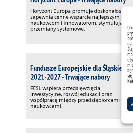
Horyzont Europa promuje doskonałość i
zapewnia cenne wsparcie najlepszym
naukowcom i innowatorom, stymulując
Un
przemiany systemowe.
pry
opt
ust
Ślą
mał
uży
mie
Fundusze Europejskie dla Śląskiego
bę
2021-2027 - Trwające nabory
się
Ka
FESL wspiera przedsięwzięcia
inwestycyjne, rozwój edukacji oraz
współpracę między przedsiębiorcami i
W
naukowcami.