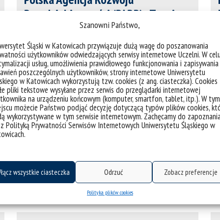
Przedsiębiorczości (PARP) - Trwające
Szanowni Państwo,
nabory
iwersytet Śląski w Katowicach przywiązuje dużą wagę do poszanowania
Program realizuje krajowe i
watności użytkowników odwiedzających serwisy internetowe Uczelni. W cel
międzynarodowe projekty B+R.
ymalizacji usług, umożliwienia prawidłowego funkcjonowania i zapisywania
awień poszczególnych użytkowników, strony internetowe Uniwersytetu
skiego w Katowicach wykorzystują tzw. cookies (z ang. ciasteczka). Cookies
e pliki tekstowe wysyłane przez serwis do przeglądarki internetowej
tkownika na urządzeniu końcowym (komputer, smartfon, tablet, itp.). W tym
jscu możecie Państwo podjąć decyzję dotyczącą typów plików cookies, kt
Fundacja na rzecz Nauki Polskiej -
dą wykorzystywane w tym serwisie internetowym. Zachęcamy do zapoznani
Trwające nabory
 z Polityką Prywatności Serwisów Internetowych Uniwersytetu Śląskiego w
towicach.
FNP wspiera wybitnych uczonych i zespoły
badawcze we wszystkich dziedzinach
nauki. Wspomaga innowacyjne
łącz wszystkie ciasteczka
Odrzuć
Zobacz preferencje
przedsięwzięcia i komercjalizuje odkrycia
i wynalazki naukowe.
Polityka plików cookies