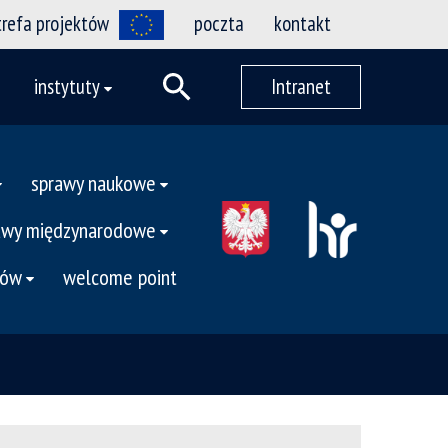
trefa projektów
poczta
kontakt
instytuty
Intranet
sprawy naukowe
awy międzynarodowe
tów
welcome point