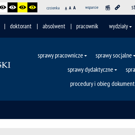
s
A
wsparcie
czcionka
A
A
doktorant
absolwent
pracownik
wydziały
sprawy pracownicze
sprawy socjalne
sprawy dydaktyczne
spr
procedury i obieg dokumen