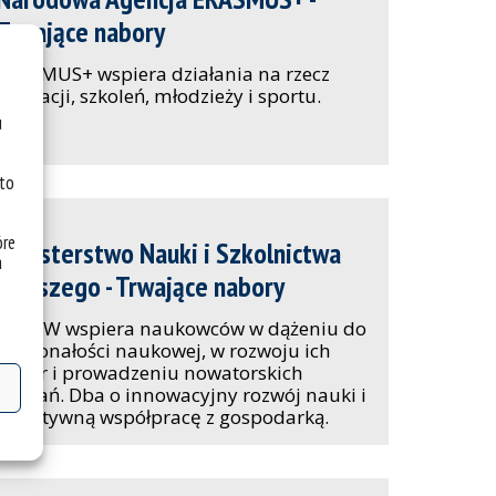
Trwające nabory
ERASMUS+ wspiera działania na rzecz
edukacji, szkoleń, młodzieży i sportu.
u
 to
óre
Ministerstwo Nauki i Szkolnictwa
a
Wyższego - Trwające nabory
MNiSW wspiera naukowców w dążeniu do
doskonałości naukowej, w rozwoju ich
karier i prowadzeniu nowatorskich
działań. Dba o innowacyjny rozwój nauki i
jej aktywną współpracę z gospodarką.