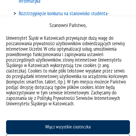
informatyka
Rozstrzygnięcie konkursu na stanowisko studenta-
stypendysty w ramach konkursu SONATA
Szanowni Państwo,
Przedłużony termin rozstrzygnięcia konkursu na
Uniwersytet Śląski w Katowicach przywiązuje dużą wagę do
stanowisko studenta-stypendysty w ramach konkursu
poszanowania prywatności użytkowników odwiedzających serwisy
SONATA
internetowe Uczelni. W celu optymalizacji usług, umożliwienia
prawidłowego funkcjonowania i zapisywania ustawień
poszczególnych użytkowników, strony internetowe Uniwersytetu
Konkurs na stanowisko doktoranta w projekcie NCN
Śląskiego w Katowicach wykorzystują tzw. cookies (z ang.
OPUS (termin – 1.10.2021)
ciasteczka). Cookies to małe pliki tekstowe wysyłane przez serwis
do przeglądarki internetowej użytkownika na urządzeniu końcowym
Konkurs na stanowisko doktoranta w projekcie NCN
(komputer, smartfon, tablet, itp.). W tym miejscu możecie Państwo
podjąć decyzję dotyczącą typów plików cookies, które będą
OPUS
wykorzystywane w tym serwisie internetowym. Zachęcamy do
zapoznania się z Polityką Prywatności Serwisów Internetowych
Konkurs na stanowisko studenta w projekcie NCN
Uniwersytetu Śląskiego w Katowicach.
OPUS
Zgłoszenia do konkursu o Nagrodę im. Witolda
Włącz wszystkie ciasteczka
Lipskiego