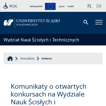
PL
EN
strefa projektów
poczta
kontakt
Wydział Nauk Ścisłych i Technicznych
Strona główna
konkursy
Komunikaty o otwartych
konkursach na Wydziale
Nauk Ścisłych i