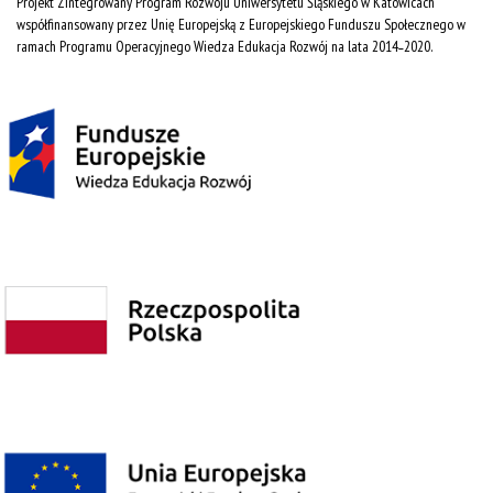
Projekt Zintegrowany Program Rozwoju Uniwersytetu Śląskiego w Katowicach
współfinansowany przez Unię Europejską z Europejskiego Funduszu Społecznego w
ramach Programu Operacyjnego Wiedza Edukacja Rozwój na lata 2014˗2020.