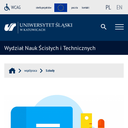
PL
EN
strefa projektów
poczta
kontakt
Wydział Nauk Ścisłych i Technicznych
współpraca
Szkoły