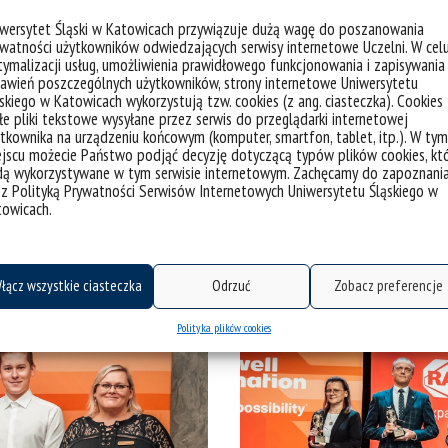
rojektach. Był również odpowiedzialny za
iwersytet Śląski w Katowicach przywiązuje dużą wagę do poszanowania
 stanowisk laboratoryjnych – także na
watności użytkowników odwiedzających serwisy internetowe Uczelni. W cel
cniło współpracę między edukacją a przemysłem.
ymalizacji usług, umożliwienia prawidłowego funkcjonowania i zapisywania
awień poszczególnych użytkowników, strony internetowe Uniwersytetu
amu C.A.R.E.E.R., który inspiruje młodych ludzi
skiego w Katowicach wykorzystują tzw. cookies (z ang. ciasteczka). Cookies
e pliki tekstowe wysyłane przez serwis do przeglądarki internetowej
atyki Przemysłowej. W jego ramach powstają
tkownika na urządzeniu końcowym (komputer, smartfon, tablet, itp.). W tym
e są strefy relaksu, a eksperci Rockwell
jscu możecie Państwo podjąć decyzję dotyczącą typów plików cookies, kt
lekcje dla młodzieży.
dą wykorzystywane w tym serwisie internetowym. Zachęcamy do zapoznani
 z Polityką Prywatności Serwisów Internetowych Uniwersytetu Śląskiego w
towicach.
łącz wszystkie ciasteczka
Odrzuć
Zobacz preferencje
Polityka plików cookies