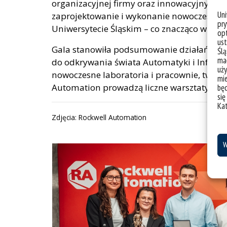
organizacyjnej firmy oraz innowacyjnych p
Un
zaprojektowanie i wykonanie nowoczesnych
pry
Uniwersytecie Śląskim – co znacząco wzmo
opt
ust
Gala stanowiła podsumowanie działań progr
Ślą
mał
do odkrywania świata Automatyki i Inform
uży
nowoczesne laboratoria i pracownie, tworzon
mie
Automation prowadzą liczne warsztaty i pre
bę
się
Ka
Zdjęcia: Rockwell Automation
W