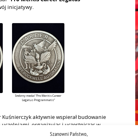
ój inicjatywy.
Srebrny medal “Pro Meritis Career
Legatus Programmatis”
 Kuśnierczyk aktywnie wspierał budowanie
 uczelniami, organizując i uczestnicząc w
iadał o możliwościach stażowych, kulturze
Szanowni Państwo,