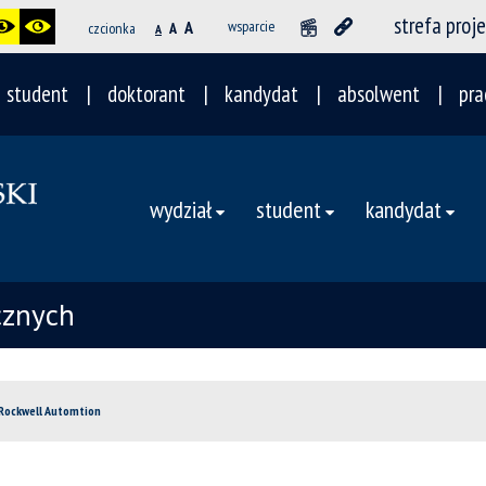
strefa proj
A
wsparcie
czcionka
A
A
student
doktorant
kandydat
absolwent
pra
wydział
student
kandydat
cznych
 Rockwell Automtion