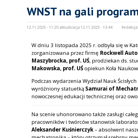
WNST na gali program
12.11.2025 - 11:20 aktualizacja 12.11.2025 - 13:44
Redakcja
W dniu 3 listopada 2025 r. odbyła się w K
zorganizowana przez firmę
Rockwell Aut
Maszybrocka, prof. UŚ
, prodziekan ds. stu
Makowska, prof. UŚ
opiekun Koła Naukow
Podczas wydarzenia Wydział Nauk Ścisłych 
wyróżniony statuetką
Samurai of Mechatr
nowoczesnej edukacji technicznej oraz ow
Na scenie uhonorowano także zasługi cał
pracowników i twórców stanowisk laborato
Aleksander Kuśnierczyk
– absolwent nasze
mechatronika – który otrzymał srebrny m