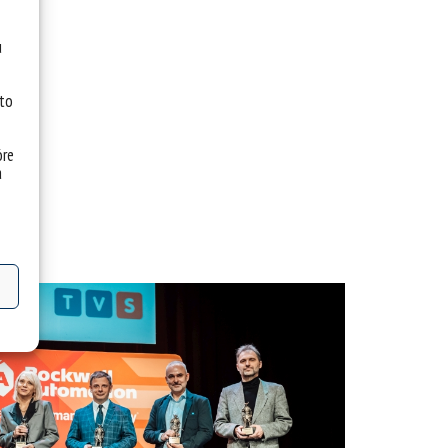
u
 to
óre
a