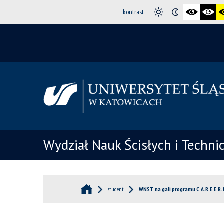
kontrast
Wydział Nauk Ścisłych i Techni
student
WNST na gali programu C.A.R.E.E.R.