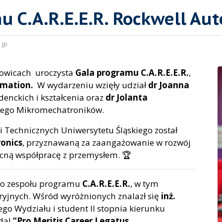
u C.A.R.E.E.R. Rockwell Au
:
jp
atowicach uroczysta
Gala programu C.A.R.E.E.R.
,
omation.
W wydarzeniu wzięły udział
dr Joanna
denckich i kształcenia oraz
dr Jolanta
ego Mikromechatroników.
i Technicznych Uniwersytetu Śląskiego został
onics
, przyznawaną za zaangażowanie w rozwój
ocną współpracę z przemysłem. 🏆
ego zespołu programu
C.A.R.E.E.R.
, w tym
ryjnych. Wśród wyróżnionych znalazł się
inż.
go Wydziału i student II stopnia kierunku
edal
“Pro Meritis Career Legatus