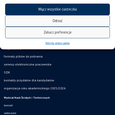
Włącz wszystkie ciasteczka
Odrzuć
Zobacz preferencje
deklaracja dostępności
Polityka plików cookies
mapa strony
formaty plików do pobrania
serwisy elektroniczne pracownika
SZJK
kontakty przydatne dla kandydatów
organizacja roku akademickiego 2025/2026
Wydział Nauk Ścisłych i Technicznych
kontakt
webmaster