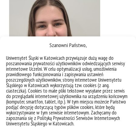
Szanowni Państwo,
Uniwersytet Śląski w Katowicach przywiązuje dużą wagę do
poszanowania prywatności użytkowników odwiedzających serwisy
internetowe Uczelni. W celu optymalizacji usług, umożliwienia
prawidłowego funkcjonowania i zapisywania ustawień
poszczególnych użytkowników, strony internetowe Uniwersytetu
Śląskiego w Katowicach wykorzystują tzw. cookies (z ang.
fot. Dominika Ściepura | archiwum prywatne
ciasteczka). Cookies to małe pliki tekstowe wysyłane przez serwis
do przeglądarki internetowej użytkownika na urządzeniu końcowym
(komputer, smartfon, tablet, itp.). W tym miejscu możecie Państwo
podjąć decyzję dotyczącą typów plików cookies, które będą
wykorzystywane w tym serwisie internetowym. Zachęcamy do
zapoznania się z Polityką Prywatności Serwisów Internetowych
Uniwersytetu Śląskiego w Katowicach.