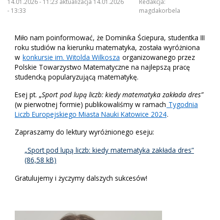
14.01.2026 - 11:23 aktualizacja 14.01.2026
Redakcja:
- 13:33
magdakorbela
Miło nam poinformować, że Dominika Ściepura, studentka III
roku studiów na kierunku matematyka, została wyróżniona
w
konkursie im. Witolda Wilkosza
organizowanego przez
Polskie Towarzystwo Matematyczne na najlepszą pracę
studencką popularyzującą matematykę.
Esej pt. „
Sport pod lupą liczb: kiedy matematyka zakłada dres”
(w pierwotnej formie) publikowaliśmy w ramach
Tygodnia
Liczb Europejskiego Miasta Nauki Katowice 2024
.
Zapraszamy do lektury wyróżnionego eseju:
„Sport pod lupą liczb: kiedy matematyka zakłada dres”
Gratulujemy i życzymy dalszych sukcesów!