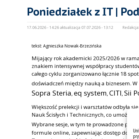
Poniedziałek z IT | P
17.06.2026 - 14:26 aktualizacja 07.07.2026 - 13:12
Redakcja
tekst: Agnieszka Nowak-Brzezińska
Mijający rok akademicki 2025/2026 w ramac
znakiem intensywnej współpracy studentów 
całego cyklu zorganizowano łącznie 18 spot
doświadczeń między nauką a biznesem. W p
Sopra Steria
eq system
CITI
Sii 
,
,
,
Większość prelekcji i warsztatów odbyła s
Nauk Ścisłych i Technicznych, co umożliwi
Wybrane sesje, w tym te prowadzone prze
Un
formule online, zapewniając dostęp do wiedz
pry