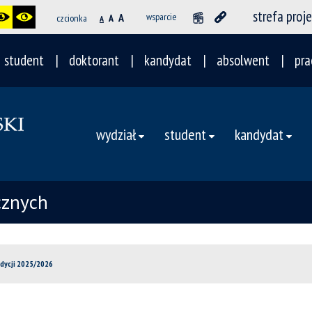
strefa proj
A
wsparcie
czcionka
A
A
student
doktorant
kandydat
absolwent
pra
wydział
student
kandydat
cznych
edycji 2025/2026