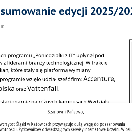
odsumowanie edycji 2025/20
:
jp
h programu „Poniedziałki z IT” upłynął pod
z liderami branży technologicznej. W trakcie
kań, które stały się platformą wymiany
Accenture
rogramie wzięło udział sześć firm:
,
Polska
Vattenfall
oraz
.
ię stacjonarnie na różnych kampusach Wydziału
ło studentom bezpośredni kontakt z ekspertami.
Szanowni Państwo,
Accenture
CITI
z
oraz
, zostały zrealizowane w
iwersytet Śląski w Katowicach przywiązuje dużą wagę do poszanowania
y specjalistycznej niezależnie od lokalizacji.
watności użytkowników odwiedzających serwisy internetowe Uczelni. W cel