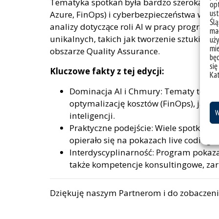
Tematyka spotkań była bardzo szeroka: 
opt
ust
Azure, FinOps) i cyberbezpieczeństwa w ko
Ślą
analizy dotyczące roli AI w pracy programis
mał
unikalnych, takich jak tworzenie sztuki za
uży
mie
obszarze Quality Assurance.
bę
się
Kluczowe fakty z tej edycji:
Ka
Dominacja AI i Chmury: Tematy te poj
optymalizację kosztów (FinOps), jak i
W
inteligencji.
Praktyczne podejście: Wiele spotkań, j
opierało się na pokazach live coding
Interdyscyplinarność: Program pokazał
także kompetencje konsultingowe, zar
Dziękuję naszym Partnerom i do zobaczen