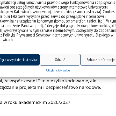
od zaawansowanych zagadnień chmurowych (AWS,
ymalizacji usług, umożliwienia prawidłowego funkcjonowania i zapisywania
awień poszczególnych użytkowników, strony internetowe Uniwersytetu
ntekście nowoczesnej wojny, po bardzo aktualne
skiego w Katowicach wykorzystują tzw. cookies (z ang. ciasteczka). Cookies
ty i testera. Nie zabrakło również tematów
e pliki tekstowe wysyłane przez serwis do przeglądarki internetowej
 pomocą kodu czy budowanie ścieżki kariery w
tkownika na urządzeniu końcowym (komputer, smartfon, tablet, itp.). W tym
jscu możecie Państwo podjąć decyzję dotyczącą typów plików cookies, kt
dą wykorzystywane w tym serwisie internetowym. Zachęcamy do zapoznani
 z Polityką Prywatności Serwisów Internetowych Uniwersytetu Śląskiego w
towicach.
awiały się najczęściej, obejmując zarówno
 przyszłość zawodu programisty w erze sztucznej
łącz wszystkie ciasteczka
Odrzuć
Zobacz preferencje
ak te organizowane przez eq system czy Sii Polska,
Polityka plików cookies
u oraz konkretnych studiach przypadku.
, że współczesne IT to nie tylko kodowanie, ale
ządzanie projektami i bezpieczeństwo narodowe.
ia w roku akademickim 2026/2027.