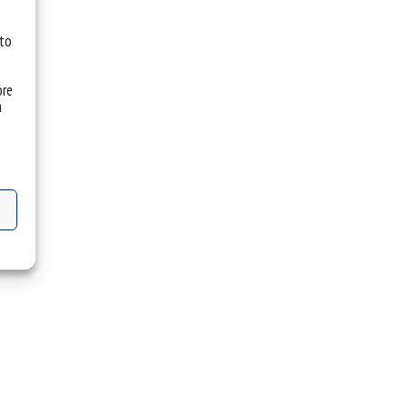
 to
óre
a