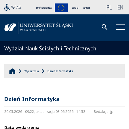
PL
EN
strefa projektów
poczta
kontakt
Wydział Nauk Ścisłych i Technicznych
Wydarzenia
Dzień Informatyka
Dzień Informatyka
20.05.2026 - 09:22, aktualizacja 03.06.2026 - 14:58
Redakcja:
jp
Data wydarzenia