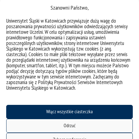
fascynujących warsztatów, pokazów nowoczesnych
Szanowni Państwo,
technologii oraz prelekcji, które połączą pokolenia w
świecie cyfrowej nauki. Od samego rana czekają na
Uniwersytet Śląski w Katowicach przywiązuje dużą wagę do
Was
praktyczne warsztaty
, podczas których
poszanowania prywatności użytkowników odwiedzających serwisy
samodzielnie zgłębisz sekrety sztucznej inteligencji,
internetowe Uczelni. W celu optymalizacji usług, umożliwienia
sieci neuronowych oraz projektowania gier w Unreal
prawidłowego funkcjonowania i zapisywania ustawień
Engine 5. Polecamy wyjątkowy
pokaz sztuki
poszczególnych użytkowników, strony internetowe Uniwersytetu
generatywnej;
przekonasz się na własne oczy, czy
Śląskiego w Katowicach wykorzystują tzw. cookies (z ang.
komputer potrafi stać się prawdziwym artystą.
ciasteczka). Cookies to małe pliki tekstowe wysyłane przez serwis
do przeglądarki internetowej użytkownika na urządzeniu końcowym
To doskonała okazja, aby
niezależnie od wieku
(komputer, smartfon, tablet, itp.). W tym miejscu możecie Państwo
odkryć tajniki programowania, zgłębić sztuczną
podjąć decyzję dotyczącą typów plików cookies, które będą
wykorzystywane w tym serwisie internetowym. Zachęcamy do
inteligencję i wspólnie spędzić czas na rozwijaniu
zapoznania się z Polityką Prywatności Serwisów Internetowych
cyfrowych pasji.
Uniwersytetu Śląskiego w Katowicach.
Czekamy na Was z bogatym programem, udział w
zajęciach wymaga wcześniejszej rejestracji!
Włącz wszystkie ciasteczka
Odrzuć
Harmonogram