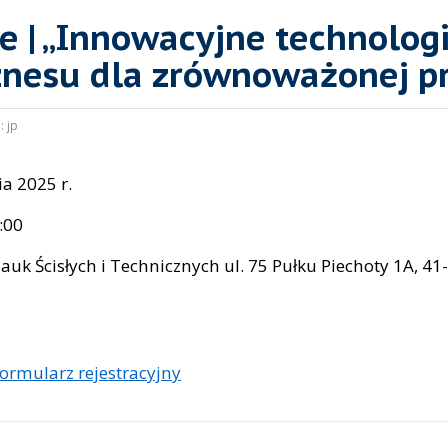
e | „Innowacyjne technolog
znesu dla zrównoważonej pr
:
jp
ia 2025 r.
:00
auk Ścisłych i Technicznych ul. 75 Pułku Piechoty 1A, 4
a
formularz rejestracyjny