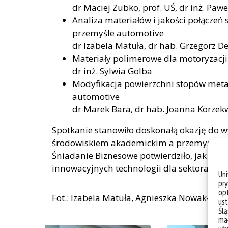
dr Maciej Zubko, prof. UŚ, dr inż. Pawe
Analiza materiałów i jakości połącze
przemyśle automotive
dr Izabela Matuła, dr hab. Grzegorz De
Materiały polimerowe dla motoryzacji
dr inż. Sylwia Golba
Modyfikacja powierzchni stopów meta
automotive
dr Marek Bara, dr hab. Joanna Korzek
Spotkanie stanowiło doskonałą okazję do 
środowiskiem akademickim a przemysłem, 
Śniadanie Biznesowe potwierdziło, jak du
innowacyjnych technologii dla sektora mot
Un
pry
opt
Fot.: Izabela Matuła, Agnieszka Nowak-Brze
ust
Ślą
mał