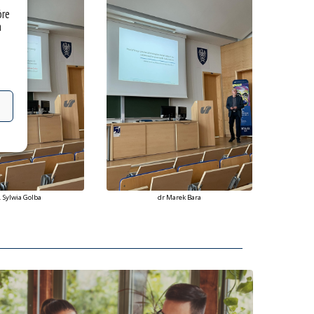
óre
a
. Sylwia Golba
dr Marek Bara