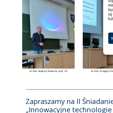
uży
mie
bę
się
Ka
W
dr hab. Seweryn Kowalski, prof. UŚ
dr hab. Grzegorz De
Zapraszamy na II Śniadan
„Innowacyjne technologie