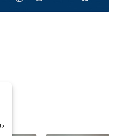
u
 to