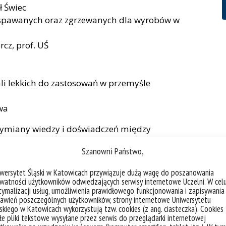
ł Świec
ń spawanych oraz zgrzewanych dla wyrobów w
rcz, prof. UŚ
li lekkich do zastosowań w przemyśle
wa
wymiany wiedzy i doświadczeń między
a także do nawiązania potencjalnych współprac.
Szanowni Państwo,
ży potencjał mają badania naukowe w rozwoju
oryzacyjnego.
iwersytet Śląski w Katowicach przywiązuje dużą wagę do poszanowania
watności użytkowników odwiedzających serwisy internetowe Uczelni. W cel
ymalizacji usług, umożliwienia prawidłowego funkcjonowania i zapisywania
zińska
awień poszczególnych użytkowników, strony internetowe Uniwersytetu
skiego w Katowicach wykorzystują tzw. cookies (z ang. ciasteczka). Cookies
e pliki tekstowe wysyłane przez serwis do przeglądarki internetowej