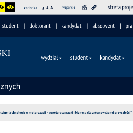
strefa proj
A
wsparcie
czcionka
A
A
student
doktorant
kandydat
absolwent
pra
wydział
student
kandydat
cznych
acyjne technologie w motoryzacji – współpraca nauki i biznesu dla zrównoważonej przyszłości”