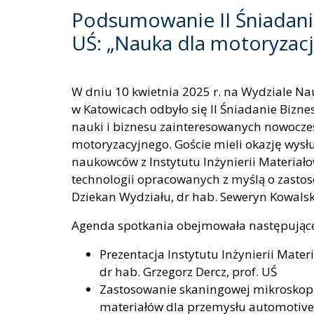
Podsumowanie II Śniadani
UŚ: „Nauka dla motoryzacj
W dniu 10 kwietnia 2025 r. na Wydziale Nau
w Katowicach odbyło się II Śniadanie Bizne
nauki i biznesu zainteresowanych nowocz
motoryzacyjnego. Goście mieli okazję wysł
naukowców z Instytutu Inżynierii Materiał
technologii opracowanych z myślą o zasto
Dziekan Wydziału, dr hab. Seweryn Kowalski
Agenda spotkania obejmowała następujące
Prezentacja Instytutu Inżynierii Mater
dr hab. Grzegorz Dercz, prof. UŚ
Zastosowanie skaningowej mikroskopii
materiałów dla przemysłu automotive