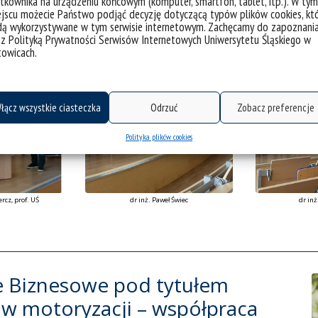
tkownika na urządzeniu końcowym (komputer, smartfon, tablet, itp.). W tym
jscu możecie Państwo podjąć decyzję dotyczącą typów plików cookies, kt
dą wykorzystywane w tym serwisie internetowym. Zachęcamy do zapoznani
 z Polityką Prywatności Serwisów Internetowych Uniwersytetu Śląskiego w
towicach.
łącz wszystkie ciasteczka
Odrzuć
Zobacz preferencje
Polityka plików cookies
rcz, prof. UŚ
dr inż. Paweł Świec
dr inż
ie Biznesowe pod tytułem
 w motoryzacji – współpraca