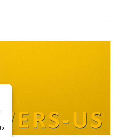
u
 to