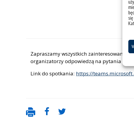
uży
mie
bę
się
Ka
W
Zapraszamy wszystkich zainteresowanych n
organizatorzy odpowiedzą na pytania i wąt
Link do spotkania:
https://teams.microso