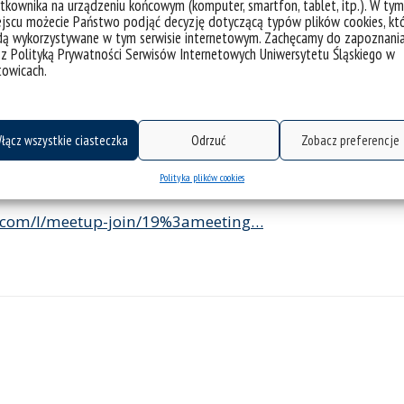
tkownika na urządzeniu końcowym (komputer, smartfon, tablet, itp.). W tym
jscu możecie Państwo podjąć decyzję dotyczącą typów plików cookies, kt
dą wykorzystywane w tym serwisie internetowym. Zachęcamy do zapoznani
 z Polityką Prywatności Serwisów Internetowych Uniwersytetu Śląskiego w
towicach.
łącz wszystkie ciasteczka
Odrzuć
Zobacz preferencje
a spotkanie dla kandydatów zainteresowanych uczestni
Polityka plików cookies
pliwości. Spotkanie odbędzie się
we czwartek
28.04.20
ft.com/l/meetup-join/19%3ameeting…