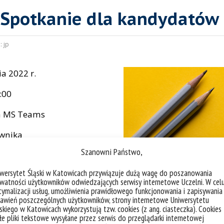
 Spotkanie dla kandydatów
:
jp
ia 2022 r.
:00
a MS Teams
ownika
Szanowni Państwo,
iwersytet Śląski w Katowicach przywiązuje dużą wagę do poszanowania
watności użytkowników odwiedzających serwisy internetowe Uczelni. W cel
ymalizacji usług, umożliwienia prawidłowego funkcjonowania i zapisywania
awień poszczególnych użytkowników, strony internetowe Uniwersytetu
skiego w Katowicach wykorzystują tzw. cookies (z ang. ciasteczka). Cookies
e pliki tekstowe wysyłane przez serwis do przeglądarki internetowej