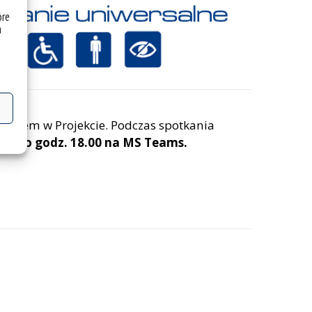
óre
a
ctwem w Projekcie. Podczas spotkania
22 r. o godz. 18.00 na MS Teams
.