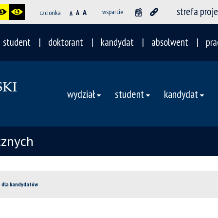
strefa proj
A
wsparcie
czcionka
A
A
student
doktorant
kandydat
absolwent
pra
wydział
student
kandydat
cznych
e dla kandydatów