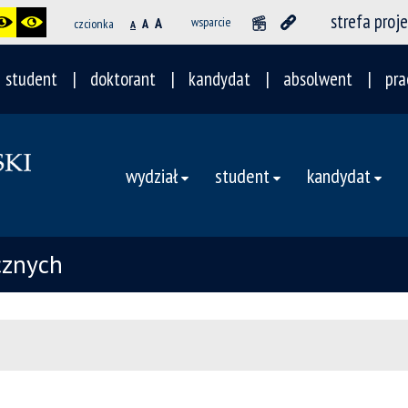
strefa proj
A
wsparcie
czcionka
A
A
student
doktorant
kandydat
absolwent
pra
wydział
student
kandydat
cznych