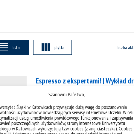
lista
plytki
liczba akt
Espresso z ekspertami! | Wykład dr
Szanowni Państwo,
Espresso z ekspertami! – inspirujące spo
zapraszamy na cykl popularnonaukowych
iwersytet Śląski w Katowicach przywiązuje dużą wagę do poszanowania
technicznych. Prelekcje skierowane są d
watności użytkowników odwiedzających serwisy internetowe Uczelni. W cel
ymalizacji usług, umożliwienia prawidłowego funkcjonowania i zapisywania
uczniów oraz pasjonatów nauki. Głównym
awień poszczególnych użytkowników, strony internetowe Uniwersytetu
uczestników do poznawania fascynującego
skiego w Katowicach wykorzystują tzw. cookies (z ang. ciasteczka). Cookies
e pliki tekstowe wysyłane przez serwis do przeglądarki internetowej