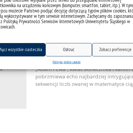
dotychczasowej wiedzy. Podczas wykładó
tkownika na urządzeniu końcowym (komputer, smartfon, tablet, itp.). W tym
jscu możecie Państwo podjąć decyzję dotyczącą typów plików cookies, kt
dą wykorzystywane w tym serwisie internetowym. Zachęcamy do zapoznani
 z Polityką Prywatności Serwisów Internetowych Uniwersytetu Śląskiego w
towicach.
Kartka z kalendarza – Dzień Fibon
łącz wszystkie ciasteczka
Odrzuć
Zobacz preferencje
𝐊𝐚𝐫𝐭𝐤𝐚 𝐳 𝐊𝐚𝐥𝐞𝐧𝐝𝐚𝐫𝐳𝐚 23 listopada
English – Fibonacci Day Co wspólnego ma
Polityka plików cookies
„Adam i Ewa”, kwiat słonecznika i kanon
pobrzmiewa echo najbardziej intrygującej
sekwencji liczb zwanej w matematyce ciąg