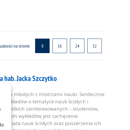
ualności na stronie
8
16
24
32
a hab. Jacka Szczytko
tkania młodych z mistrzami nauki. Serdecznie
 wykładów o tematyce nauk ścisłych i
o wszystkich zainteresowanych – studentów,
u
 celem wykładów jest zachęcenie
 świata nauk ścisłych oraz poszerzenia ich
 to