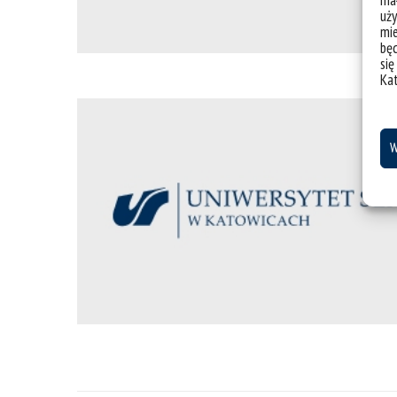
uży
mie
bę
się
Ka
W