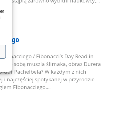
w wystąpią zarówno wybitni naukowcy,...
óre
a
acciego
 – Dzień Fibonacciego / Fibonacci’s Day Read in
ją ze sobą muszla ślimaka, obraz Durera
 D-dur Pachelbela? W każdym z nich
 i najczęściej spotykanej w przyrodzie
iem Fibonacciego....