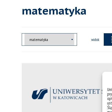
matematyka
widok
Un
pry
opt
ust
Ślą
mał