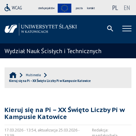
PL
EN
strefa projektów
poczta
kontakt
Wydział Nauk Ścisłych i Technicznych
Multimedia
Kieruj się na Pi – XX Święto Liczby Pi w Kampusie Katowice
Kieruj się na Pi – XX Święto Liczby Pi w
Kampusie Katowice
17.03.2026 - 13:54, aktualizacja 25.03.2026 -
Redakcja:
13:39
magdakorbela