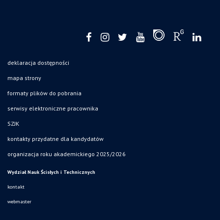
mapa strony
formaty plików do pobrania
serwisy elektroniczne pracownika
SZJK
kontakty przydatne dla kandydatów
organizacja roku akademickiego 2025/2026
Wydział Nauk Ścisłych i Technicznych
kontakt
webmaster
Projekt Zintegrowany Program Rozwoju Uniwersytetu Śląskiego w Katowicach
współfinansowany przez Unię Europejską z Europejskiego Funduszu Społecznego w
ramach Programu Operacyjnego Wiedza Edukacja Rozwój na lata 2014˗2020.