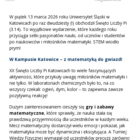
W piątek 13 marca 2026 roku Uniwersytet Śląski w
Katowicach po raz dwudziesty (!) obchodził Święto Liczby Pi
(3.14). To wyjątkowe wydarzenie, które każdego roku
przyciąga setki pasjonatów nauki, od uczniów i studentów
po naukowców i miłośników matematyki. STEM wiodło
prym!
W Kampusie Katowice – z matematyką do gwiazd!
XX Święto Liczby Pi Katowicach to wiele fascynujących
aktywności, które przykuły uwagę miłośników matematyki i
nie tylko. W laboratoriach chemicznych było to, na co
wszyscy czekali: ogień, dym, kolor – to zapewnia zawsze
pozytywną reakcję!
Dużym zainteresowaniem cieszyły się
gry i zabawy
matematyczne
, które sprawiły, że nauka stała się
prawdziwą przyjemnością dla uczestników w każdym wieku.
Mecz matematyczny dostarczył wielu emocji i pokazał, jak
matematyka może być dynamiczna i ekscytująca. A Turniej
Wiedzy Fizycznej wymagał od uczestników precyzji zarówno