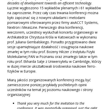
decades of development towards an efficient technology
.
Łącznie wygłoszono 15 wykładów plenarnych i 61 wykładów
na zaproszenie. Przez cały czas trwania konferencji można
było zapoznać się z nowymi układami i metodami
pomiarowymi oferowanymi przez firmy aixACCT Systems,
Nextron i MeasLine. Pierwszego dnia konferencji,
wieczorem, uczestnicy wysłuchali koncertu organowego w
Archikatedrze Chrystusa Króla w Katowicach w wykonaniu
prof. Juliana Gembalskiego. Ponadto przygotowano dwie
sesje upamiętniające działalność i osiągnięcia naukowe
zmarłej w tym roku prof. Bożeny Hilczer z Instytutu Fizyki
Molekularnej PAN w Poznaniu oraz zmarłego także w tym
roku prof. Ekharda Salje z Uniwersytetu w Cambridge, którzy
w dużej mierze ukształtowali środowiska naukowe ferro-
fizyków w Europie.
Miarą jakości zorganizowanych konferencji mogą być
zamieszczone poniżej przykłady pochlebnych opinii
uczestników na temat jej poziomu naukowego i strony
organizacyjnej:
Thank you very much for the invitation to the
conference. It was masterfully organised, just the right