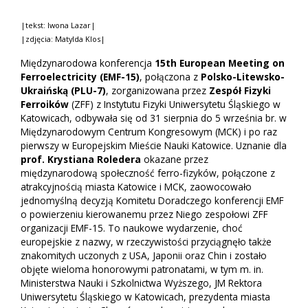
|tekst: Iwona Lazar|
|zdjęcia: Matylda Klos|
Międzynarodowa konferencja
15th European Meeting on
Ferroelectricity (EMF-15)
, połączona z
Polsko-Litewsko-
Ukraińską (PLU-7)
, zorganizowana przez
Zespół Fizyki
Ferroików
(ZFF) z Instytutu Fizyki Uniwersytetu Śląskiego w
Katowicach, odbywała się od 31 sierpnia do 5 września br. w
Międzynarodowym Centrum Kongresowym (MCK) i po raz
pierwszy w Europejskim Mieście Nauki Katowice. Uznanie dla
prof. Krystiana Roledera
okazane przez
międzynarodową społeczność ferro-fizyków, połączone z
atrakcyjnością miasta Katowice i MCK, zaowocowało
jednomyślną decyzją Komitetu Doradczego konferencji EMF
o powierzeniu kierowanemu przez Niego zespołowi ZFF
organizacji EMF-15. To naukowe wydarzenie, choć
europejskie z nazwy, w rzeczywistości przyciągnęło także
znakomitych uczonych z USA, Japonii oraz Chin i zostało
objęte wieloma honorowymi patronatami, w tym m. in.
Ministerstwa Nauki i Szkolnictwa Wyższego, JM Rektora
Uniwersytetu Śląskiego w Katowicach, prezydenta miasta