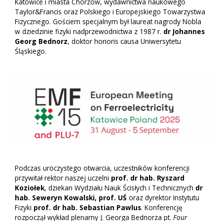
Katowice i miasta Chorzów, wydawnictwa naukowego
Taylor&Francis oraz Polskiego i Europejskiego Towarzystwa
Fizycznego. Gościem specjalnym był laureat nagrody Nobla
w dziedzinie fizyki nadprzewodnictwa z 1987 r.
dr Johannes
Georg Bednorz
, doktor honoris causa Uniwersytetu
Śląskiego.
Podczas uroczystego otwarcia, uczestników konferencji
przywitał rektor naszej uczelni
prof. dr hab. Ryszard
Koziołek
, dziekan Wydziału Nauk Ścisłych i Technicznych
dr
hab. Seweryn Kowalski, prof. UŚ
oraz dyrektor Instytutu
Fizyki
prof. dr hab. Sebastian Pawlus
. Konferencję
rozpoczął wykład plenarny J. Georga Bednorza pt.
Four