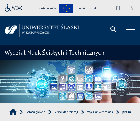
PL
EN
strefa projektów
poczta
kontakt
Wydział Nauk Ścisłych i Technicznych
Strona główna
Zespół ds. promocji
wydział w mediach
prasa