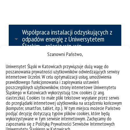
Współpraca instalacji odzyskujących z
odpadów energię z Uniwersytetem
Śląskim – relacja win-win
Szanowni Państwo,
Uniwersytet Śląski w Katowicach przywiązuje dużą wagę do
Dziennik Zachodni
poszanowania prywatności użytkowników odwiedzających serwisy
internetowe Uczelni. W celu optymalizacji usług, umożliwienia
prawidłowego funkcjonowania i zapisywania ustawień
poszczególnych użytkowników, strony internetowe Uniwersytetu
Śląskiego w Katowicach wykorzystują tzw. cookies (z ang.
ciasteczka). Cookies to małe pliki tekstowe wysyłane przez serwis
do przeglądarki internetowej użytkownika na urządzeniu końcowym
(komputer, smartfon, tablet, itp.). W tym miejscu możecie Państwo
podjąć decyzję dotyczącą typów plików cookies, które będą
wykorzystywane w tym serwisie internetowym. Zachęcamy do
zapoznania się z Polityką Prywatności Serwisów Internetowych
Uniwersytetu Śląskiego w Katowicach.