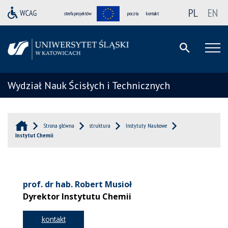
PL
EN
strefa projektów
poczta
kontakt
Wydział Nauk Ścisłych i Technicznych
Strona główna
struktura
Instytuty Naukowe
Instytut Chemii
prof. dr hab. Robert Musioł
Dyrektor Instytutu Chemii
kontakt