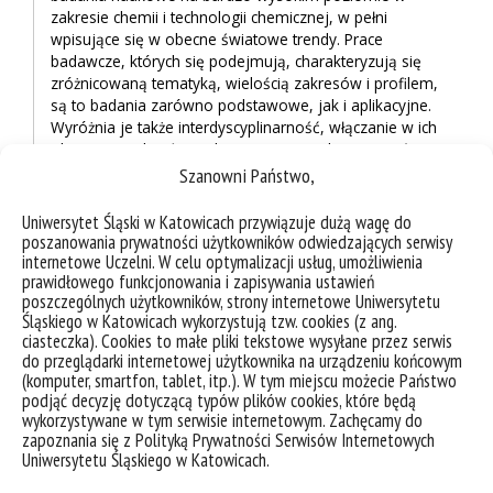
zakresie chemii i technologii chemicznej, w pełni
wpisujące się w obecne światowe trendy. Prace
badawcze, których się podejmują, charakteryzują się
zróżnicowaną tematyką, wielością zakresów i profilem,
są to badania zarówno podstawowe, jak i aplikacyjne.
Wyróżnia je także interdyscyplinarność, włączanie w ich
obszar zagadnień, wiedzy i najnowszych osiągnięć z
zakresu m.in. biologii, nauk medycznych, inżynierii
Szanowni Państwo,
materiałowej czy informatyki.
Uniwersytet Śląski w Katowicach przywiązuje dużą wagę do
poszanowania prywatności użytkowników odwiedzających serwisy
Do najważniejszych kierunków działalności naukowo-
internetowe Uczelni. W celu optymalizacji usług, umożliwienia
prawidłowego funkcjonowania i zapisywania ustawień
badawczej w Instytucie Chemii należą obecnie:
poszczególnych użytkowników, strony internetowe Uniwersytetu
Śląskiego w Katowicach wykorzystują tzw. cookies (z ang.
otrzymywanie i badanie nowych materiałów i
ciasteczka). Cookies to małe pliki tekstowe wysyłane przez serwis
nanomateriałów nieorganicznych, organicznych i
do przeglądarki internetowej użytkownika na urządzeniu końcowym
metaloorganicznych o strukturze i właściwościach
(komputer, smartfon, tablet, itp.). W tym miejscu możecie Państwo
dostosowanych do konkretnych zastosowań w
podjąć decyzję dotyczącą typów plików cookies, które będą
technologiach medycznych i biomedycznych,
wykorzystywane w tym serwisie internetowym. Zachęcamy do
katalizie, przemyśle spożywczym,
zapoznania się z Polityką Prywatności Serwisów Internetowych
optoelektronice, organicznej elektronice,
Uniwersytetu Śląskiego w Katowicach.
fotowoltaice, jako materiałów