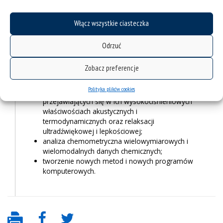
termoelektrycznych lub magnetyk molekularnych;
badania nad nowymi nanokompozytami i
chemicznymi modyfikacjami grafenu oraz ich
Włącz wszystkie ciasteczka
zastosowaniem w śladowej i ultraśladowej
analizie nieorganicznej oraz ochronie
Odrzuć
środowiska;
projektowanie i synteza potencjalnych leków o
Zobacz preferencje
wysokiej aktywności przeciwnowotworowej;
badanie subtelnych efektów wpływu struktury
Polityka plików cookies
cieczy molekularnych oraz cieczy jonowych
przejawiających się w ich wysokociśnieniowych
właściwościach akustycznych i
termodynamicznych oraz relaksacji
ultradźwiękowej i lepkościowej;
analiza chemometryczna wielowymiarowych i
wielomodalnych danych chemicznych;
tworzenie nowych metod i nowych programów
komputerowych.