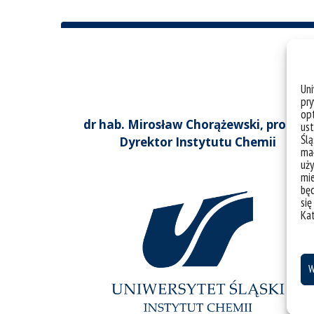
Un
pry
opt
dr hab. Mirosław Chorążewski, prof. UŚ
ust
Ślą
Dyrektor Instytutu Chemii
mał
uży
mie
bę
się
Ka
W