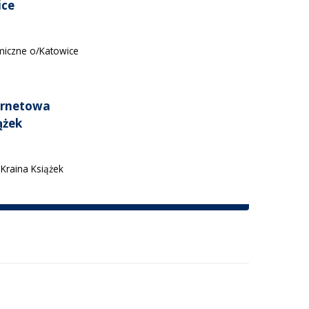
ice
iczne o/Katowice
ernetowa
ążek
 Kraina Książek