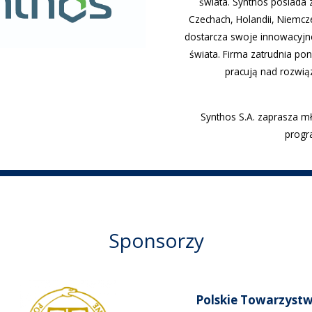
świata. Synthos posiada 
Czechach, Holandii, Niemcze
dostarcza swoje innowacyjn
świata. Firma zatrudnia pon
pracują nad rozwią
Synthos S.A. zaprasza m
progr
Sponsorzy
Polskie Towarzyst