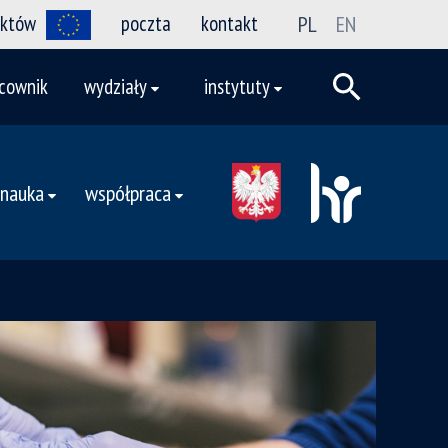
ektów
poczta
kontakt
PL
EN
cownik
wydziały
instytuty
nauka
współpraca