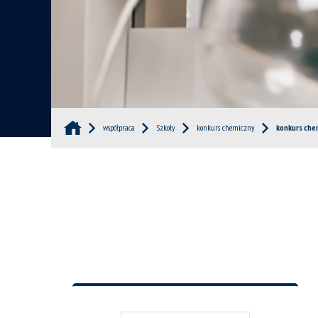
współpraca
Szkoły
konkurs chemiczny
konkurs che