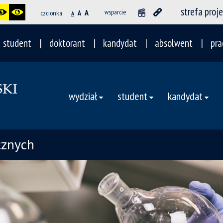
strefa proj
A
wsparcie
czcionka
A
A
student
doktorant
kandydat
absolwent
pra
wydział
student
kandydat
cznych