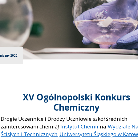
miczny 2022
XV Ogólnopolski Konkurs
Chemiczny
Drogie Uczennice i Drodzy Uczniowie szkół średnich
zainteresowani chemią!
Instytut Chemii
na
Wydziale N
Ścisłych i Technicznych
Uniwersytetu Śląskiego w Katow