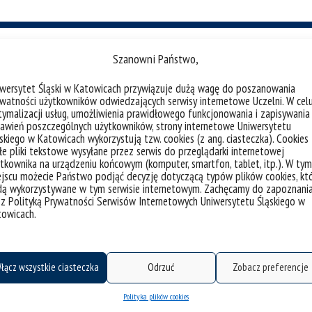
Szanowni Państwo,
Patroni
iwersytet Śląski w Katowicach przywiązuje dużą wagę do poszanowania
watności użytkowników odwiedzających serwisy internetowe Uczelni. W cel
ymalizacji usług, umożliwienia prawidłowego funkcjonowania i zapisywania
Prof. dr hab. Danuta Stróż
awień poszczególnych użytkowników, strony internetowe Uniwersytetu
skiego w Katowicach wykorzystują tzw. cookies (z ang. ciasteczka). Cookies
Dziekan Wydziału Nauk Ścisłych i
e pliki tekstowe wysyłane przez serwis do przeglądarki internetowej
Technicznych
tkownika na urządzeniu końcowym (komputer, smartfon, tablet, itp.). W tym
jscu możecie Państwo podjąć decyzję dotyczącą typów plików cookies, kt
dą wykorzystywane w tym serwisie internetowym. Zachęcamy do zapoznani
 z Polityką Prywatności Serwisów Internetowych Uniwersytetu Śląskiego w
towicach.
łącz wszystkie ciasteczka
Odrzuć
Zobacz preferencje
Polityka plików cookies