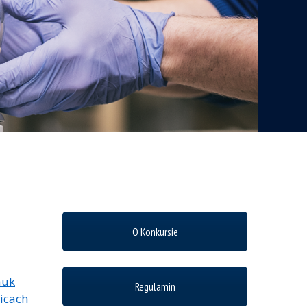
O Konkursie
auk
Regulamin
icach