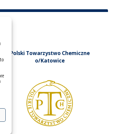
u
Polski Towarzystwo Chemiczne
 to
o/Katowice
óre
a