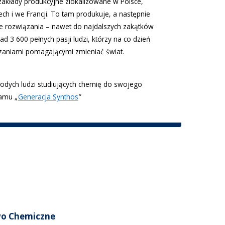
zakłady produkcyjne zlokalizowane w Polsce,
ch i we Francji. To tam produkuje, a następnie
e rozwiązania – nawet do najdalszych zakątków
ad 3 600 pełnych pasji ludzi, którzy na co dzień
zaniami pomagającymi zmieniać świat.
łodych ludzi studiujących chemię do swojego
amu „
Generacja Synthos
”
wo Chemiczne