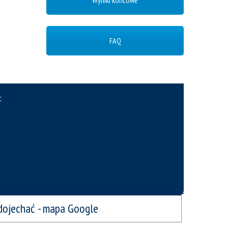
Wyniki końcowe
FAQ
:
 dojechać - mapa Google