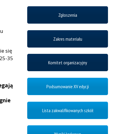
Zgłoszenia
iu
Zakres materiału
ie się
 25-35
Komitet organizacyjny
egają
Podsumowanie XV edycji
egnie
Lista zakwalifikowanych szkół